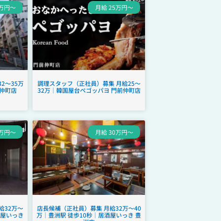
0万円～
月給 25万円～
2～35万
調理スタッフ（正社員）募集 月給25～
仲町店
32万｜韓国屋台ペゴッパヨ 門前仲町店
0万円～
月給 30万円～
給32万～
店長候補（正社員）募集 月給32万～40
酒屋いっき
万｜豊洲駅 徒歩10秒｜居酒屋いっき 豊