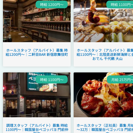
時給 1200円～
時給 1100円
ホールスタッフ（アルバイト）募集 時
ホールスタッフ（アルバイト）募集
給1200円～｜二軒目BAR 新宿歌舞伎町
給1100円～｜北陸直送新鮮海鮮と
おでん 千代鶴 大山
時給 1100円～
月給 25万円
調理スタッフ（アルバイト）募集 時給
ホールスタッフ（正社員）募集 月給
1100円～｜韓国屋台ペゴッパヨ 門前仲
～32万｜韓国屋台ペゴッパヨ 門前