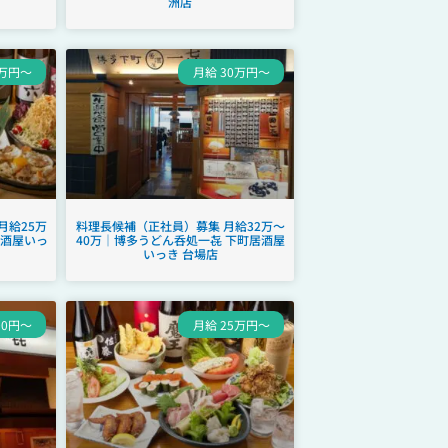
洲店
5万円～
月給 30万円～
月給25万
料理長候補（正社員）募集 月給32万～
居酒屋いっ
40万｜博多うどん呑処一㐂 下町居酒屋
いっき 台場店
00円～
月給 25万円～