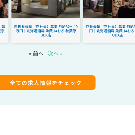
）募
料理長候補（正社員）募集 月給32～40
店長候補（正社員）募集 月給3
東京
万円｜北海道酒場 魚蔵 ねむろ 秋葉原
円｜北海道酒場 魚蔵 ねむろ
UDX店
UDX店
« 前へ
次へ »
全ての求人情報をチェック