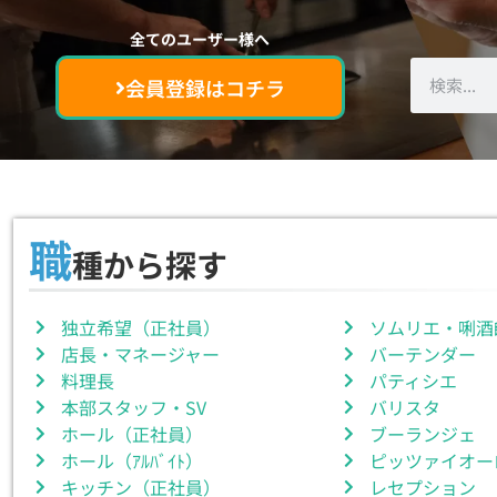
独立・起業・キャ
独立・起業・キャ
独立・起業・キャ
飲食人のセカンド
貴方の夢を後押し
飲食人のセカンド
貴方の夢を後押し
飲食人のセカンド
貴方の夢を後押し
全てのユーザー様へ
会員登録はコチラ
職
種から探す
独立希望（正社員）
ソムリエ・唎酒
店長・マネージャー
バーテンダー
料理長
パティシエ
本部スタッフ・SV
バリスタ
ホール（正社員）
ブーランジェ
ホール（ｱﾙﾊﾞｲﾄ）
ピッツァイオー
キッチン（正社員）
レセプション