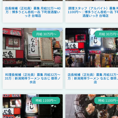
店長候補（正社員）募集 月給32万～40
調理スタッフ（アルバイト）募集 
万｜博多うどん呑処一㐂 下町居酒屋い
1100円～｜博多うどん呑処一㐂 下
っき 台場店
酒屋いっき 台場店
月給 30万円～
月給 30万円
料理長候補（正社員）募集 月給32万～
店長候補（正社員）募集 月給32万～
35万｜新潟発祥ラーメン なおじ 御茶ノ
万｜新潟発祥ラーメン なおじ 御茶
水店
店
時給 1100円～
時給 1100円