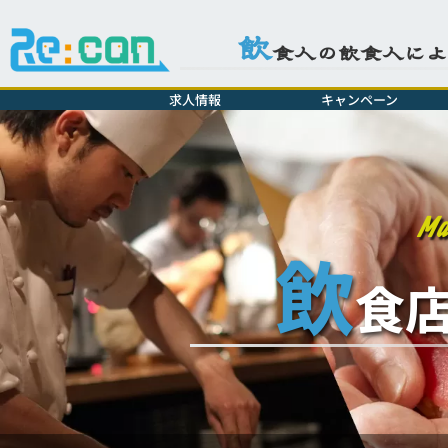
飲
食人の飲食人に
求人情報
キャンペーン
Mak
飲
食