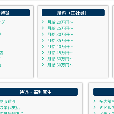
の特徴
給料（正社員）
ング
月給 20万円～
月給 25万円～
迎
月給 30万円～
月給 35万円～
月給 40万円～
店
月給 45万円～
ド
月給 50万円～
業
月給 60万円～
待遇・福利厚生
制服貸与
多店舗
残業代支給
ミドル
海外研修あり
メディ