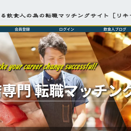
よる飲食人の為の転職マッチングサイト［リキ
会員登録
ログイン
飲食人ブログ
e your career change successful!
店専門 転職マッチン