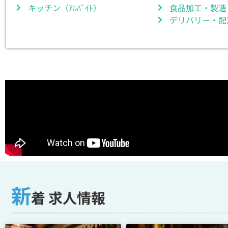
キッチン（ｱﾙﾊﾞｲﾄ）
食品加工・製造
デリバリー・配
新
着 求人情報