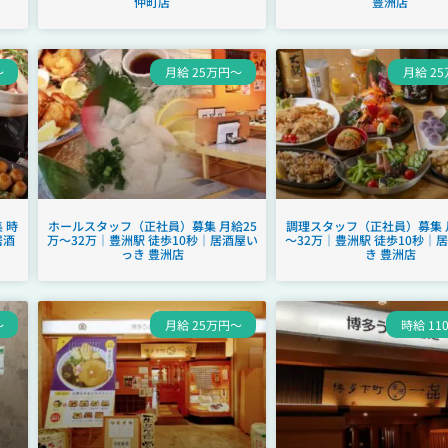
仲町店
豊洲店
～
月給 25万円～
月給 2
 時
ホールスタッフ（正社員）募集 月給25
調理スタッフ（正社員）募集 
居酒
万～32万｜豊洲駅 徒歩10秒｜居酒屋い
～32万｜豊洲駅 徒歩10秒｜
っき 豊洲店
き 豊洲店
～
月給 25万円～
時給 11