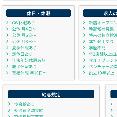
休日・休暇
求人
GW休暇あり
新店オープニ
公休 月4日～
幹部候補募集
公休 月6日～
将来の独立歓
公休 月8日～
本社登用あり
夏季休暇あり
学歴不問
定休日あり
年3店舗以上出
年末年始休暇あり
マルチブラン
慶弔休暇あり
ベンチャー企
有給休暇 年10日～
設立10年以上
給与規定
歩合給あり
交通費全額支給
交通費規定支給