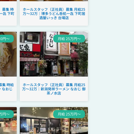
募集 時
ホールスタッフ（正社員）募集 月給25
一㐂 下町
万～32万｜博多うどん呑処一㐂 下町居
酒屋いっき 台場店
00円～
月給 25万円～
集 時給
ホールスタッフ（正社員）募集 月給25
 なおじ
万～32万｜新潟発祥ラーメン なおじ 御
茶ノ水店
0万円～
月給 25万円～