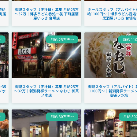
時給
調理スタッフ（正社員）募集 月給25万
ホールスタッフ（アルバイト）
町居
～32万｜博多うどん呑処一㐂 下町居酒
給1100円～｜博多うどん呑処
屋いっき 台場店
居酒屋いっき 台場店
～
月給 25万円～
時給 11
35
調理スタッフ（正社員）募集 月給25万
調理スタッフ（アルバイト）募
ノ水
～32万｜新潟発祥ラーメン なおじ 御茶
1100円～｜新潟発祥ラーメン
ノ水店
御茶ノ水店
～
月給 30万円～
月給 3