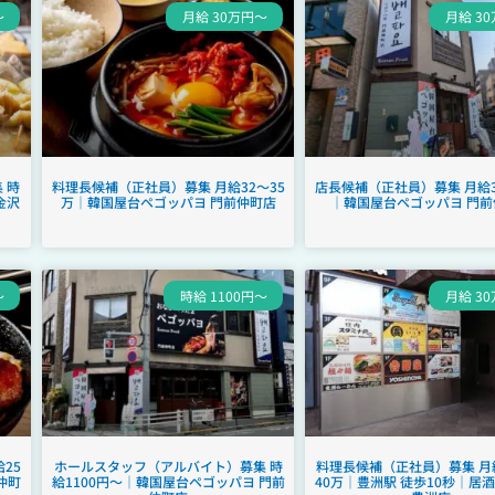
～
月給 30万円～
月給 3
 時
料理長候補（正社員）募集 月給32～35
店長候補（正社員）募集 月給3
金沢
万｜韓国屋台ペゴッパヨ 門前仲町店
｜韓国屋台ペゴッパヨ 門前
～
時給 1100円～
月給 3
25
ホールスタッフ（アルバイト）募集 時
料理長候補（正社員）募集 月
仲町
給1100円～｜韓国屋台ペゴッパヨ 門前
40万｜豊洲駅 徒歩10秒｜居