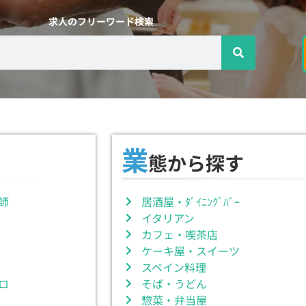
リアアップを応援する独自プロジェクト
リアアップを応援する独自プロジェクト
リアアップを応援する独自プロジェクト
キャリア創生を応援！飲食人の運営による求
！独立・起業を目指すならリキャンに今ス
キャリア創生を応援！飲食人の運営による求
！独立・起業を目指すならリキャンに今ス
キャリア創生を応援！飲食人の運営による求
！独立・起業を目指すならリキャンに今ス
多数！
多数！
多数！
グ登録！
グ登録！
グ登録！
人サイト
人サイト
人サイト
求人のフリーワード検索
業
態から探す
師
居酒屋・ﾀﾞｲﾆﾝｸﾞﾊﾞｰ
イタリアン
カフェ・喫茶店
ケーキ屋・スイーツ
スペイン料理
ロ
そば・うどん
惣菜・弁当屋