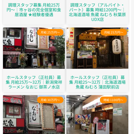
調理スタッフ募集 月給25万
調理スタッフ（アルバイト・
円〜｜市ヶ谷の完全個室和食
パート）募集 時給1200円～｜
居酒屋 ★経験者優遇
北海道酒場 魚蔵 ねむろ 秋葉原
UDX店
月給 25万円～
月給 25万円～
ホールスタッフ（正社員）募
ホールスタッフ（正社員）募
集 月給25万～32万｜新潟発祥
集 月給25～32万｜北海道酒場
ラーメン なおじ 御茶ノ水店
魚蔵 ねむろ 蒲田駅前店
月給 30万円～
時給 1100円～