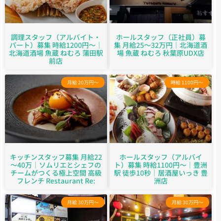
調理スタッフ（アルバイト・
ホールスタッフ（正社員）募
パート）募集 時給1200円～｜
集 月給25～32万円｜北海道酒
北海道酒場 魚蔵 ねむろ 蒲田駅
場 魚蔵 ねむろ 秋葉原UDX店
前店
月給 20万円～
時給 1100円～
キッチンスタッフ募集 月給22
ホールスタッフ（アルバイ
～40万｜ソムリエとシェフの
ト）募集 時給1100円～｜豊洲
チームがつくる極上空間 高級
駅 徒歩10秒｜居酒屋いっき 豊
フレンチ Restaurant Re:
洲店
月給 30万円～
月給 30万円～