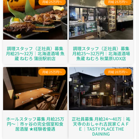
月給 25万円～
月給 25万円～
調理スタッフ（正社員）募集
調理スタッフ（正社員）募集
月給25～32万｜北海道酒場 魚
月給25～32万円｜北海道酒場
蔵 ねむろ 蒲田駅前店
魚蔵 ねむろ 秋葉原UDX店
月給 25万円～
月給 20万円～
ホールスタッフ募集 月給25万
正社員募集 月給24～40万｜祐
円〜｜市ヶ谷の完全個室和食
天寺のおしゃれ古民家ＣＡＦ
居酒屋 ★経験者優遇
Ｅ｜TASTY PLACE THE
DAINING