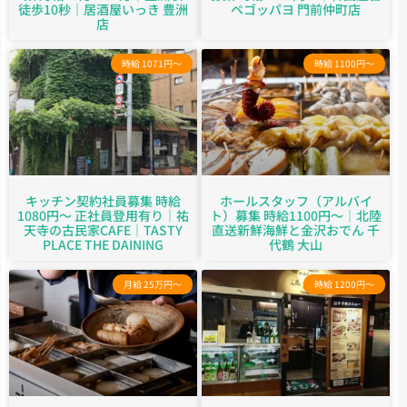
徒歩10秒｜居酒屋いっき 豊洲
ペゴッパヨ 門前仲町店
店
時給 1071円～
時給 1100円～
キッチン契約社員募集 時給
ホールスタッフ（アルバイ
1080円～ 正社員登用有り｜祐
ト）募集 時給1100円～｜北陸
天寺の古民家CAFE｜TASTY
直送新鮮海鮮と金沢おでん 千
PLACE THE DAINING
代鶴 大山
月給 25万円～
時給 1200円～