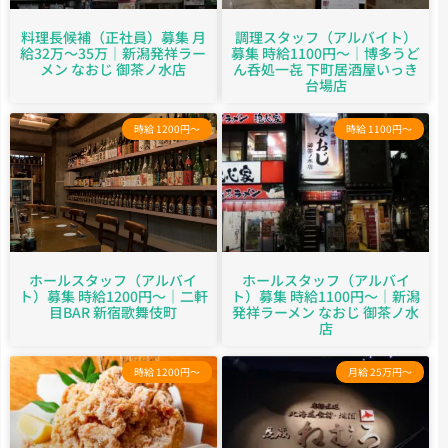
料理長候補（正社員）募集 月
調理スタッフ（アルバイト）
給32万～35万｜新潟発祥ラー
募集 時給1100円～｜博多うど
メン なおじ 御茶ノ水店
ん呑処一㐂 下町居酒屋いっき
台場店
時給 1200円～
時給 1100円～
ホールスタッフ（アルバイ
ホールスタッフ（アルバイ
ト）募集 時給1200円～｜二軒
ト）募集 時給1100円～｜新潟
目BAR 新宿歌舞伎町
発祥ラーメン なおじ 御茶ノ水
店
時給 1200円～
月給 25万円～