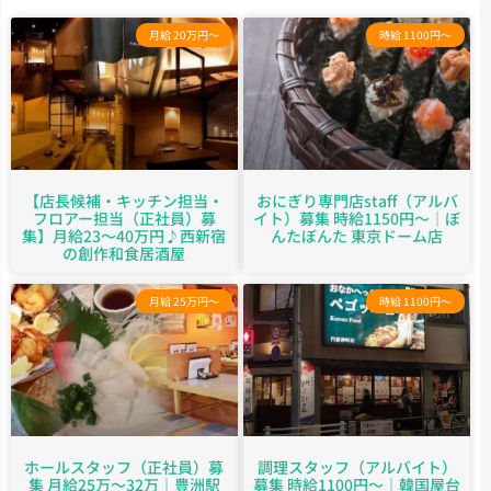
月給 20万円～
時給 1100円～
【店長候補・キッチン担当・
おにぎり専門店staff（アルバ
フロアー担当（正社員）募
イト）募集 時給1150円～｜ぼ
集】月給23〜40万円♪西新宿
んたぼんた 東京ドーム店
の創作和食居酒屋
月給 25万円～
時給 1100円～
ホールスタッフ（正社員）募
調理スタッフ（アルバイト）
集 月給25万～32万｜豊洲駅
募集 時給1100円～｜韓国屋台