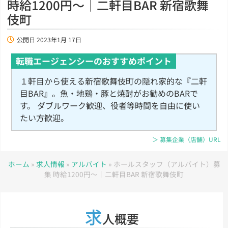
時給1200円～｜二軒目BAR 新宿歌舞
伎町
公開日
2023年1月 17日
転職エージェンシーのおすすめポイント
１軒目から使える新宿歌舞伎町の隠れ家的な『二軒
目BAR』。魚・地鶏・豚と焼酎がお勧めのBARで
す。 ダブルワーク歓迎、役者等時間を自由に使い
たい方歓迎。
＞ 募集企業（店舗）URL
ホーム
»
求人情報
»
アルバイト
»
ホールスタッフ（アルバイト）募
集 時給1200円～｜二軒目BAR 新宿歌舞伎町
求
人概要