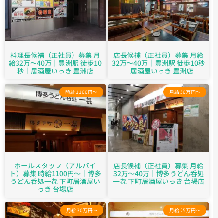
料理長候補（正社員）募集 月
店長候補（正社員）募集 月給
給32万～40万｜豊洲駅 徒歩10
32万～40万｜豊洲駅 徒歩10秒
秒｜居酒屋いっき 豊洲店
｜居酒屋いっき 豊洲店
時給 1100円～
月給 30万円～
ホールスタッフ（アルバイ
店長候補（正社員）募集 月給
ト）募集 時給1100円～｜博多
32万～40万｜博多うどん呑処
うどん呑処一㐂 下町居酒屋い
一㐂 下町居酒屋いっき 台場店
っき 台場店
月給 30万円～
月給 25万円～