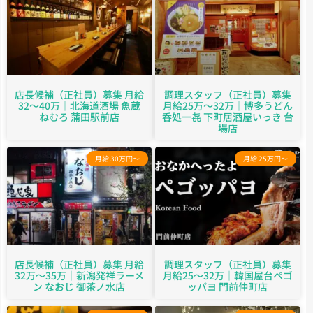
店長候補（正社員）募集 月給
調理スタッフ（正社員）募集
32～40万｜北海道酒場 魚蔵
月給25万～32万｜博多うどん
ねむろ 蒲田駅前店
呑処一㐂 下町居酒屋いっき 台
場店
月給 30万円～
月給 25万円～
店長候補（正社員）募集 月給
調理スタッフ（正社員）募集
32万～35万｜新潟発祥ラーメ
月給25～32万｜韓国屋台ペゴ
ン なおじ 御茶ノ水店
ッパヨ 門前仲町店