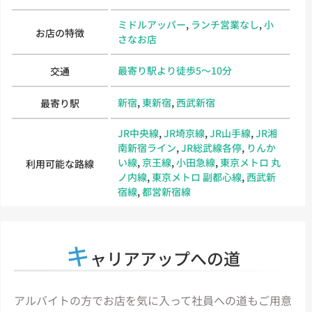
ミドルアッパー
,
ランチ営業なし
,
小
お店の特徴
さなお店
最寄り駅より徒歩5～10分
交通
新宿
,
東新宿
,
西武新宿
最寄り駅
JR中央線
,
JR埼京線
,
JR山手線
,
JR湘
南新宿ライン
,
JR総武線各停
,
りんか
い線
,
京王線
,
小田急線
,
東京メトロ 丸
利用可能な路線
ノ内線
,
東京メトロ 副都心線
,
西武新
宿線
,
都営新宿線
キ
ャリアアップへの道
アルバイトの方でお店を気に入って社員への道もご用意