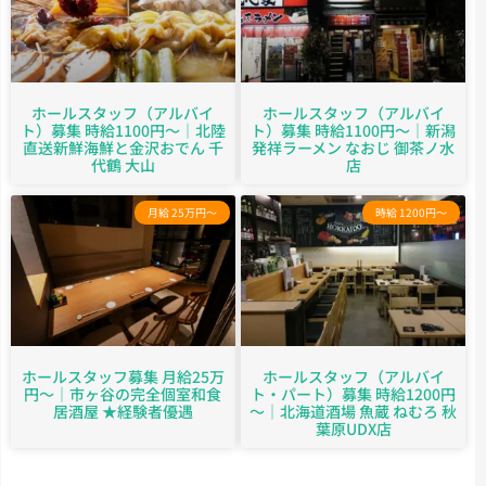
ホールスタッフ（アルバイ
ホールスタッフ（アルバイ
ト）募集 時給1100円～｜北陸
ト）募集 時給1100円～｜新潟
直送新鮮海鮮と金沢おでん 千
発祥ラーメン なおじ 御茶ノ水
代鶴 大山
店
月給 25万円～
時給 1200円～
ホールスタッフ募集 月給25万
ホールスタッフ（アルバイ
円〜｜市ヶ谷の完全個室和食
ト・パート）募集 時給1200円
居酒屋 ★経験者優遇
～｜北海道酒場 魚蔵 ねむろ 秋
葉原UDX店