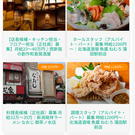
【店長候補・キッチン担当・
ホールスタッフ（アルバイ
フロアー担当（正社員）募
ト・パート）募集 時給1200円
集】月給23〜40万円♪西新宿
～｜北海道酒場 魚蔵 ねむろ 蒲
の創作和食居酒屋
田駅前店
月給 30万円～
時給 1200円～
料理長候補（正社員）募集 月
調理スタッフ（アルバイト・
給32万～35万｜新潟発祥ラー
パート）募集 時給1200円～｜
メン なおじ 御茶ノ水店
北海道酒場 魚蔵 ねむろ 蒲田駅
前店