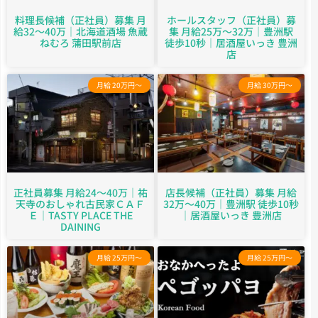
料理長候補（正社員）募集 月
ホールスタッフ（正社員）募
給32～40万｜北海道酒場 魚蔵
集 月給25万～32万｜豊洲駅
ねむろ 蒲田駅前店
徒歩10秒｜居酒屋いっき 豊洲
店
月給 20万円～
月給 30万円～
正社員募集 月給24～40万｜祐
店長候補（正社員）募集 月給
天寺のおしゃれ古民家ＣＡＦ
32万～40万｜豊洲駅 徒歩10秒
Ｅ｜TASTY PLACE THE
｜居酒屋いっき 豊洲店
DAINING
月給 25万円～
月給 25万円～