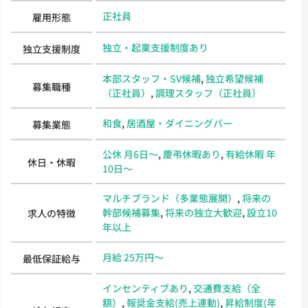
正社員
雇用形態
独立・起業支援制度あり
独立支援制度
本部スタッフ・SV候補
,
独立希望候補
募集職種
（正社員）
,
調理スタッフ（正社員）
和食
,
居酒屋・ダイニングバー
募集業態
公休 月6日～
,
慶弔休暇あり
,
有給休暇 年
休日・休暇
10日～
マルチブランド（多業態展開）
,
将来の
幹部候補募集
,
将来の独立大歓迎
,
設立10
求人の特徴
年以上
月給 25万円～
最低保証給与
インセンティブあり
,
交通費支給（全
額）
,
報奨金支給(売上連動)
,
昇給制度(年