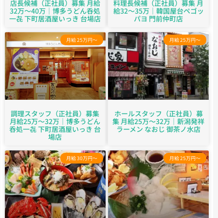
店長候補（正社員）募集 月給
料理長候補（正社員）募集 月
32万～40万｜博多うどん呑処
給32～35万｜韓国屋台ペゴッ
一㐂 下町居酒屋いっき 台場店
パヨ 門前仲町店
月給 25万円～
月給 25万円～
調理スタッフ（正社員）募集
ホールスタッフ（正社員）募
月給25万～32万｜博多うどん
集 月給25万～32万｜新潟発祥
呑処一㐂 下町居酒屋いっき 台
ラーメン なおじ 御茶ノ水店
場店
月給 30万円～
月給 25万円～