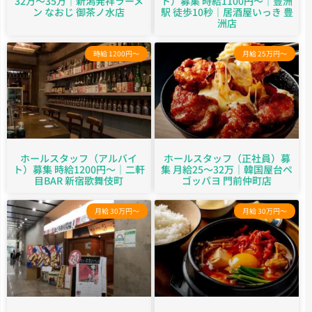
32万～35万｜新潟発祥ラーメ
ト）募集 時給1100円～｜豊洲
ン なおじ 御茶ノ水店
駅 徒歩10秒｜居酒屋いっき 豊
洲店
時給 1200円～
月給 25万円～
ホールスタッフ（アルバイ
ホールスタッフ（正社員）募
ト）募集 時給1200円～｜二軒
集 月給25～32万｜韓国屋台ペ
目BAR 新宿歌舞伎町
ゴッパヨ 門前仲町店
月給 30万円～
月給 30万円～