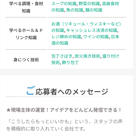
学べる調理・食材
スープの知識
,
野菜の知識
,
高級食材
の知識
,
魚の知識
,
麺の知識
知識
お酒（リキュール・ウィスキーなど)
学べるホール＆ド
の知識
,
キャッシュレス決済の知識
,
レジ締めの知識
,
ワインの知識
,
日本
リンク知識
酒の知識
包丁さばき
,
炭火焼き技術
,
盛り付け
身につく技術
技術
,
飾り包丁
ご
応募者へのメッセージ
★現場主体の運営！アイデアをどんどん発信できる！
「こうしたらもっといいかも」という、スタッフの声
を積極的に取り入れていく会社です。