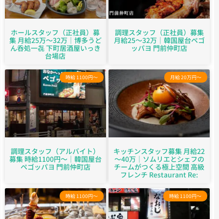
ホールスタッフ（正社員）募
調理スタッフ（正社員）募集
集 月給25万～32万｜博多うど
月給25～32万｜韓国屋台ペゴ
ん呑処一㐂 下町居酒屋いっき
ッパヨ 門前仲町店
台場店
時給 1100円～
月給 20万円～
調理スタッフ（アルバイト）
キッチンスタッフ募集 月給22
募集 時給1100円～｜韓国屋台
～40万｜ソムリエとシェフの
ペゴッパヨ 門前仲町店
チームがつくる極上空間 高級
フレンチ Restaurant Re:
時給 1100円～
時給 1100円～