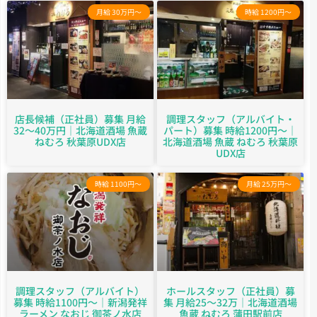
月給 30万円～
時給 1200円～
店長候補（正社員）募集 月給
調理スタッフ（アルバイト・
32～40万円｜北海道酒場 魚蔵
パート）募集 時給1200円～｜
ねむろ 秋葉原UDX店
北海道酒場 魚蔵 ねむろ 秋葉原
UDX店
時給 1100円～
月給 25万円～
調理スタッフ（アルバイト）
ホールスタッフ（正社員）募
募集 時給1100円～｜新潟発祥
集 月給25～32万｜北海道酒場
ラーメン なおじ 御茶ノ水店
魚蔵 ねむろ 蒲田駅前店