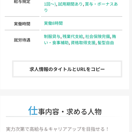
給与規定
1回～)
,
試用期間あり
,
賞与・ボーナスあ
り
実働8時間
実働時間
制服貸与
,
残業代支給
,
社会保険完備
,
賄
就労待遇
い・食事補助
,
資格取得支援
,
髪型自由
求人情報のタイトルとURLをコピー
仕
事内容・求める人物
実力次第で高給与＆キャリアアップを目指せる！