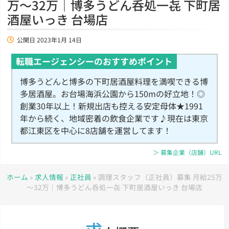
万～32万｜博多うどん呑処一㐂 下町居
酒屋いっき 台場店
公開日
2023年1月 14日
転職エージェンシーのおすすめポイント
博多うどんと博多の下町居酒屋料理を満喫できる博
多居酒屋。お台場海浜公園から150mの好立地！◎
創業30年以上！新規出店も控える安定母体★1991
年から続く、地域密着の飲食企業です♪現在は東京
都江東区を中心に8店舗を運営してます！
＞ 募集企業（店舗）URL
ホーム
»
求人情報
»
正社員
»
調理スタッフ（正社員）募集 月給25万
～32万｜博多うどん呑処一㐂 下町居酒屋いっき 台場店