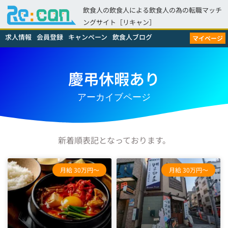
飲食人の飲食人による飲食人の為の転職マッチ
ングサイト［リキャン］
求人情報
会員登録
キャンペーン
飲食人ブログ
マイページ
慶弔休暇あり
アーカイブページ
新着順表記となっております。
月給 30万円～
月給 30万円～