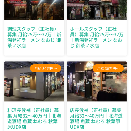
調理スタッフ（正社員）
ホールスタッフ（正社
募集 月給25万～32万｜新
員）募集 月給25万～32万
潟発祥ラーメン なおじ 御
｜新潟発祥ラーメン なお
茶ノ水店
じ 御茶ノ水店
月給 30万円～
月給 30万円～
料理長候補（正社員）募
店長候補（正社員）募集
集 月給32～40万円｜北海
月給32～40万円｜北海道
道酒場 魚蔵 ねむろ 秋葉
酒場 魚蔵 ねむろ 秋葉原
原UDX店
UDX店