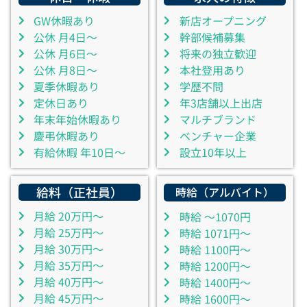
GW休暇あり
新店オープニング
公休 月4日～
幹部候補募集
公休 月6日～
将来の独立歓迎
公休 月8日～
本社登用あり
夏季休暇あり
学歴不問
定休日あり
年3店舗以上出店
年末年始休暇あり
マルチブランド
慶弔休暇あり
ベンチャー企業
有給休暇 年10日～
設立10年以上
給料（正社員）
時給（アルバイト）
月給 20万円～
時給 ～1070円
月給 25万円～
時給 1071円～
月給 30万円～
時給 1100円～
月給 35万円～
時給 1200円～
月給 40万円～
時給 1400円～
月給 45万円～
時給 1600円～