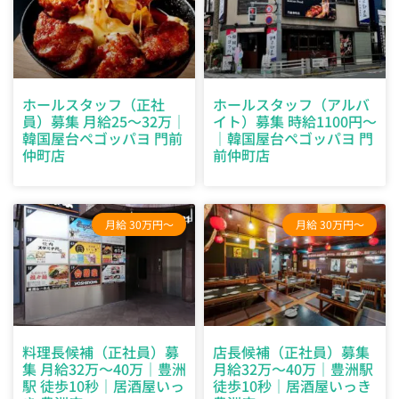
ホールスタッフ（正社
ホールスタッフ（アルバ
員）募集 月給25～32万｜
イト）募集 時給1100円～
韓国屋台ペゴッパヨ 門前
｜韓国屋台ペゴッパヨ 門
仲町店
前仲町店
月給 30万円～
月給 30万円～
料理長候補（正社員）募
店長候補（正社員）募集
集 月給32万～40万｜豊洲
月給32万～40万｜豊洲駅
駅 徒歩10秒｜居酒屋いっ
徒歩10秒｜居酒屋いっき