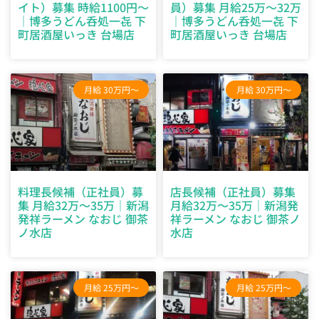
イト）募集 時給1100円～
員）募集 月給25万～32万
｜博多うどん呑処一㐂 下
｜博多うどん呑処一㐂 下
町居酒屋いっき 台場店
町居酒屋いっき 台場店
月給 30万円～
月給 30万円～
料理長候補（正社員）募
店長候補（正社員）募集
集 月給32万～35万｜新潟
月給32万～35万｜新潟発
発祥ラーメン なおじ 御茶
祥ラーメン なおじ 御茶ノ
ノ水店
水店
月給 25万円～
月給 25万円～