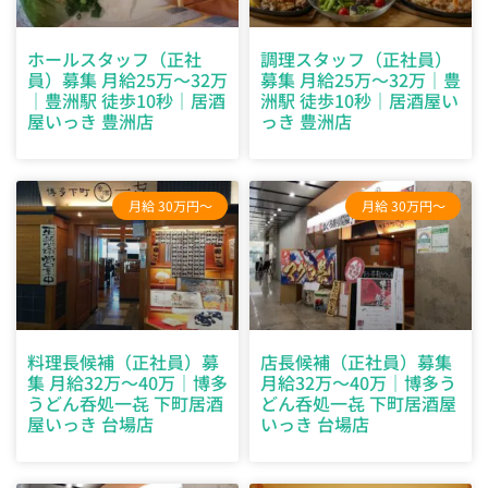
ホールスタッフ（正社
調理スタッフ（正社員）
員）募集 月給25万～32万
募集 月給25万～32万｜豊
｜豊洲駅 徒歩10秒｜居酒
洲駅 徒歩10秒｜居酒屋い
屋いっき 豊洲店
っき 豊洲店
月給 30万円～
月給 30万円～
料理長候補（正社員）募
店長候補（正社員）募集
集 月給32万～40万｜博多
月給32万～40万｜博多う
うどん呑処一㐂 下町居酒
どん呑処一㐂 下町居酒屋
屋いっき 台場店
いっき 台場店