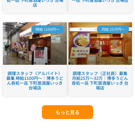
店
時給 1100円～
月給 25万円～
調理スタッフ（アルバイト）
調理スタッフ（正社員）募集
募集 時給1100円～｜博多うど
月給25万～32万｜博多うどん
ん呑処一㐂 下町居酒屋いっき
呑処一㐂 下町居酒屋いっき 台
台場店
場店
もっと見る