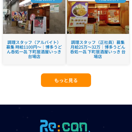
調理スタッフ（アルバイト）
調理スタッフ（正社員）募集
募集 時給1100円～｜博多うど
月給25万～32万｜博多うどん
ん呑処一㐂 下町居酒屋いっき
呑処一㐂 下町居酒屋いっき 台
台場店
場店
もっと見る