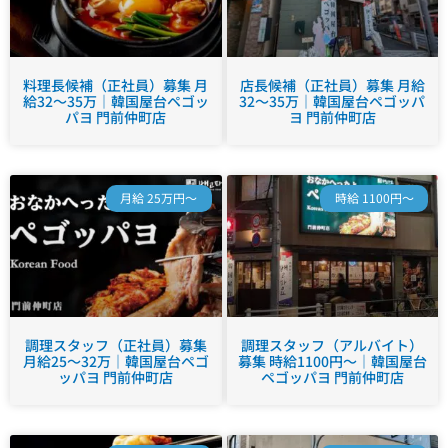
料理長候補（正社員）募集 月
店長候補（正社員）募集 月給
給32～35万｜韓国屋台ペゴッ
32～35万｜韓国屋台ペゴッパ
パヨ 門前仲町店
ヨ 門前仲町店
月給 25万円～
時給 1100円～
調理スタッフ（正社員）募集
調理スタッフ（アルバイト）
月給25～32万｜韓国屋台ペゴ
募集 時給1100円～｜韓国屋台
ッパヨ 門前仲町店
ペゴッパヨ 門前仲町店