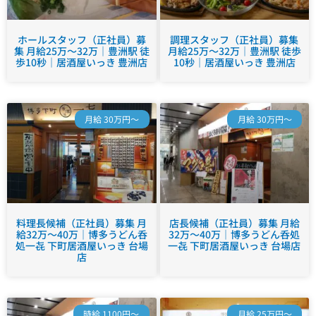
ホールスタッフ（正社員）募
調理スタッフ（正社員）募集
集 月給25万～32万｜豊洲駅 徒
月給25万～32万｜豊洲駅 徒歩
歩10秒｜居酒屋いっき 豊洲店
10秒｜居酒屋いっき 豊洲店
月給 30万円～
月給 30万円～
料理長候補（正社員）募集 月
店長候補（正社員）募集 月給
給32万～40万｜博多うどん呑
32万～40万｜博多うどん呑処
処一㐂 下町居酒屋いっき 台場
一㐂 下町居酒屋いっき 台場店
店
時給 1100円～
月給 25万円～