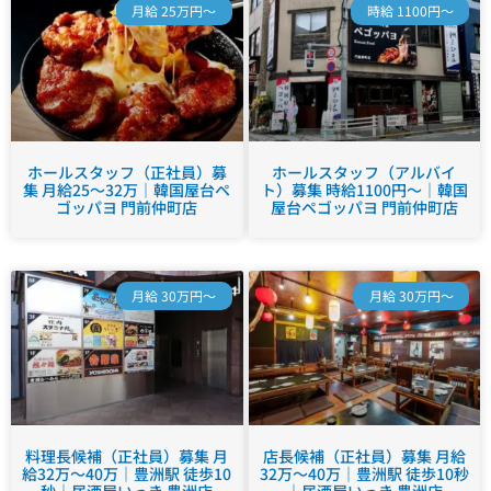
月給 25万円～
時給 1100円～
ホールスタッフ（正社員）募
ホールスタッフ（アルバイ
集 月給25～32万｜韓国屋台ペ
ト）募集 時給1100円～｜韓国
ゴッパヨ 門前仲町店
屋台ペゴッパヨ 門前仲町店
月給 30万円～
月給 30万円～
料理長候補（正社員）募集 月
店長候補（正社員）募集 月給
給32万～40万｜豊洲駅 徒歩10
32万～40万｜豊洲駅 徒歩10秒