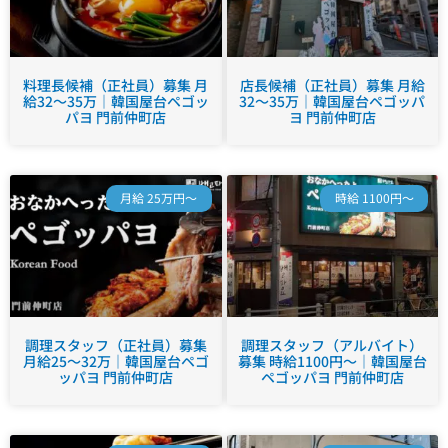
料理長候補（正社員）募集 月
店長候補（正社員）募集 月給
給32～35万｜韓国屋台ペゴッ
32～35万｜韓国屋台ペゴッパ
パヨ 門前仲町店
ヨ 門前仲町店
月給 25万円～
時給 1100円～
調理スタッフ（正社員）募集
調理スタッフ（アルバイト）
月給25～32万｜韓国屋台ペゴ
募集 時給1100円～｜韓国屋台
ッパヨ 門前仲町店
ペゴッパヨ 門前仲町店