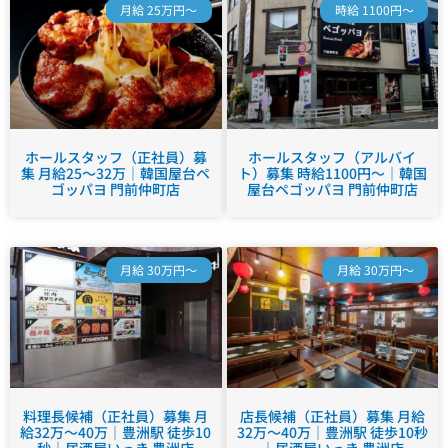
月給 25万円～
時給 1100円～
ホールスタッフ（正社員）募
ホールスタッフ（アルバイ
集 月給25～32万｜韓国屋台ペ
ト）募集 時給1100円～｜韓国
ゴッパヨ 門前仲町店
屋台ペゴッパヨ 門前仲町店
月給 30万円～
月給 30万円～
料理長候補（正社員）募集 月
店長候補（正社員）募集 月給
給32万～40万｜豊洲駅 徒歩10
32万～40万｜豊洲駅 徒歩10秒