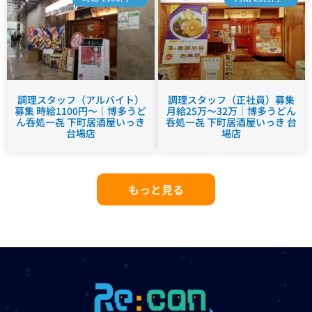
調理スタッフ（アルバイト）
調理スタッフ（正社員）募集
募集 時給1100円～｜博多うど
月給25万～32万｜博多うどん
ん呑処一㐂 下町居酒屋いっき
呑処一㐂 下町居酒屋いっき 台
台場店
場店
もっと見る