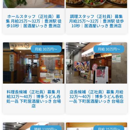
ホールスタッフ（正社員）募
調理スタッフ（正社員）募集
集 月給25万～32万｜豊洲駅 徒
月給25万～32万｜豊洲駅 徒歩
歩10秒｜居酒屋いっき 豊洲店
10秒｜居酒屋いっき 豊洲店
月給 30万円～
月給 30万円～
料理長候補（正社員）募集 月
店長候補（正社員）募集 月給
給32万～40万｜博多うどん呑
32万～40万｜博多うどん呑処
処一㐂 下町居酒屋いっき 台場
一㐂 下町居酒屋いっき 台場店
店
時給 1100円～
月給 25万円～