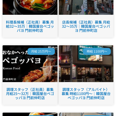
料理長候補（正社員）募集 月
店長候補（正社員）募集 月給
給32～35万｜韓国屋台ペゴッ
32～35万｜韓国屋台ペゴッパ
パヨ 門前仲町店
ヨ 門前仲町店
月給 25万円～
時給 1100円～
調理スタッフ（正社員）募集
調理スタッフ（アルバイト）
月給25～32万｜韓国屋台ペゴ
募集 時給1100円～｜韓国屋台
ッパヨ 門前仲町店
ペゴッパヨ 門前仲町店