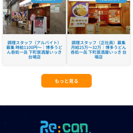
調理スタッフ（アルバイト）
調理スタッフ（正社員）募集
募集 時給1100円～｜博多うど
月給25万～32万｜博多うどん
ん呑処一㐂 下町居酒屋いっき
呑処一㐂 下町居酒屋いっき 台
台場店
場店
もっと見る