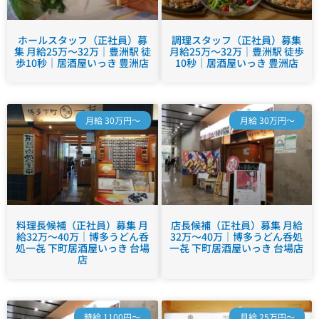
ホールスタッフ（正社員）募
調理スタッフ（正社員）募集
集 月給25万～32万｜豊洲駅 徒
月給25万～32万｜豊洲駅 徒歩
歩10秒｜居酒屋いっき 豊洲店
10秒｜居酒屋いっき 豊洲店
月給 30万円～
月給 30万円～
料理長候補（正社員）募集 月
店長候補（正社員）募集 月給
給32万～40万｜博多うどん呑
32万～40万｜博多うどん呑処
処一㐂 下町居酒屋いっき 台場
一㐂 下町居酒屋いっき 台場店
店
時給 1100円～
月給 25万円～