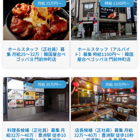
月給 25万円～
時給 1100円～
ホールスタッフ（正社員）募
ホールスタッフ（アルバイ
集 月給25～32万｜韓国屋台ペ
ト）募集 時給1100円～｜韓国
ゴッパヨ 門前仲町店
屋台ペゴッパヨ 門前仲町店
月給 30万円～
月給 30万円～
料理長候補（正社員）募集 月
店長候補（正社員）募集 月給
給32万～40万｜豊洲駅 徒歩10
32万～40万｜豊洲駅 徒歩10秒