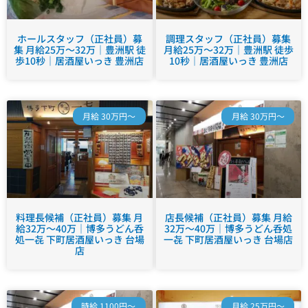
ホールスタッフ（正社員）募
調理スタッフ（正社員）募集
集 月給25万～32万｜豊洲駅 徒
月給25万～32万｜豊洲駅 徒歩
歩10秒｜居酒屋いっき 豊洲店
10秒｜居酒屋いっき 豊洲店
月給 30万円～
月給 30万円～
料理長候補（正社員）募集 月
店長候補（正社員）募集 月給
給32万～40万｜博多うどん呑
32万～40万｜博多うどん呑処
処一㐂 下町居酒屋いっき 台場
一㐂 下町居酒屋いっき 台場店
店
時給 1100円～
月給 25万円～