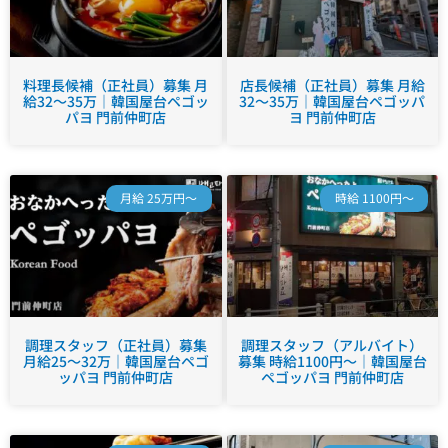
料理長候補（正社員）募集 月
店長候補（正社員）募集 月給
給32～35万｜韓国屋台ペゴッ
32～35万｜韓国屋台ペゴッパ
パヨ 門前仲町店
ヨ 門前仲町店
月給 25万円～
時給 1100円～
調理スタッフ（正社員）募集
調理スタッフ（アルバイト）
月給25～32万｜韓国屋台ペゴ
募集 時給1100円～｜韓国屋台
ッパヨ 門前仲町店
ペゴッパヨ 門前仲町店