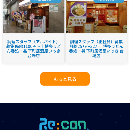
調理スタッフ（アルバイト）
調理スタッフ（正社員）募集
募集 時給1100円～｜博多うど
月給25万～32万｜博多うどん
ん呑処一㐂 下町居酒屋いっき
呑処一㐂 下町居酒屋いっき 台
台場店
場店
もっと見る