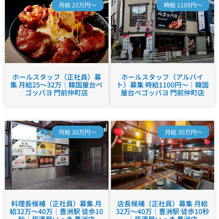
月給 25万円～
時給 1100円～
ホールスタッフ（正社員）募
ホールスタッフ（アルバイ
集 月給25～32万｜韓国屋台ペ
ト）募集 時給1100円～｜韓国
ゴッパヨ 門前仲町店
屋台ペゴッパヨ 門前仲町店
月給 30万円～
月給 30万円～
料理長候補（正社員）募集 月
店長候補（正社員）募集 月給
給32万～40万｜豊洲駅 徒歩10
32万～40万｜豊洲駅 徒歩10秒