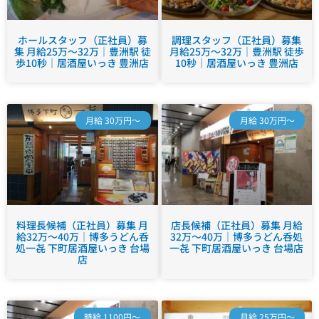
ホールスタッフ（正社員）募
調理スタッフ（正社員）募集
集 月給25万～32万｜豊洲駅 徒
月給25万～32万｜豊洲駅 徒歩
歩10秒｜居酒屋いっき 豊洲店
10秒｜居酒屋いっき 豊洲店
月給 30万円～
月給 30万円～
料理長候補（正社員）募集 月
店長候補（正社員）募集 月給
給32万～40万｜博多うどん呑
32万～40万｜博多うどん呑処
処一㐂 下町居酒屋いっき 台場
一㐂 下町居酒屋いっき 台場店
店
時給 1100円～
月給 25万円～