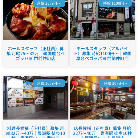
月給 25万円～
時給 1100円～
ホールスタッフ（正社員）募
ホールスタッフ（アルバイ
集 月給25～32万｜韓国屋台ペ
ト）募集 時給1100円～｜韓国
ゴッパヨ 門前仲町店
屋台ペゴッパヨ 門前仲町店
月給 30万円～
月給 30万円～
料理長候補（正社員）募集 月
店長候補（正社員）募集 月給
給32万～40万｜豊洲駅 徒歩10
32万～40万｜豊洲駅 徒歩10秒