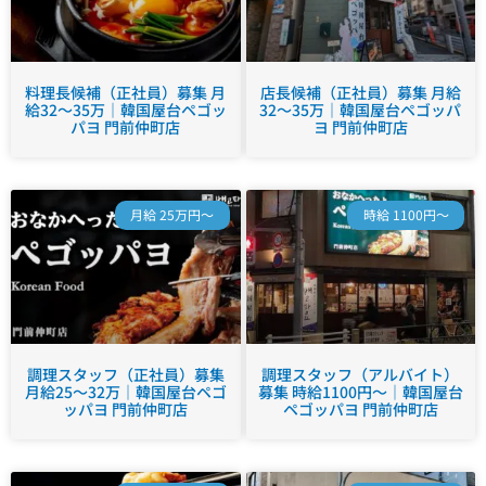
料理長候補（正社員）募集 月
店長候補（正社員）募集 月給
給32～35万｜韓国屋台ペゴッ
32～35万｜韓国屋台ペゴッパ
パヨ 門前仲町店
ヨ 門前仲町店
月給 25万円～
時給 1100円～
調理スタッフ（正社員）募集
調理スタッフ（アルバイト）
月給25～32万｜韓国屋台ペゴ
募集 時給1100円～｜韓国屋台
ッパヨ 門前仲町店
ペゴッパヨ 門前仲町店