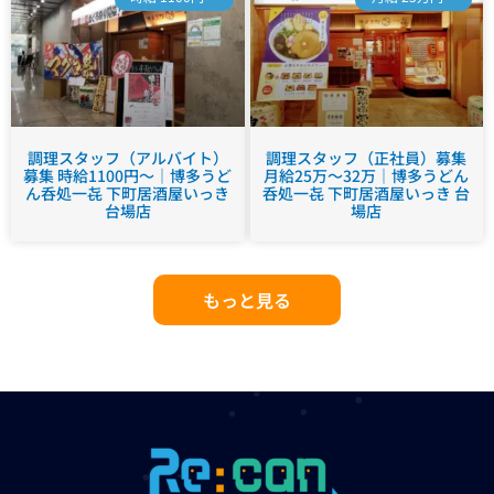
調理スタッフ（アルバイト）
調理スタッフ（正社員）募集
募集 時給1100円～｜博多うど
月給25万～32万｜博多うどん
ん呑処一㐂 下町居酒屋いっき
呑処一㐂 下町居酒屋いっき 台
台場店
場店
もっと見る