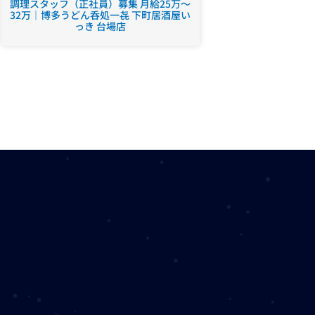
調理スタッフ（正社員）募集 月給25万～
32万｜博多うどん呑処一㐂 下町居酒屋い
っき 台場店