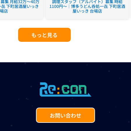
集 月給32万～40万
調理スタッフ（アルバイト）募集 時給
㐂 下町居酒屋いっき
1100円～｜博多うどん呑処一㐂 下町居酒
場店
屋いっき 台場店
もっと見る
お問い合わせ