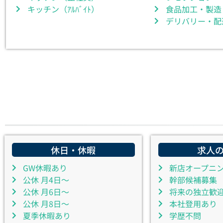
キッチン（ｱﾙﾊﾞｲﾄ）
食品加工・製造
デリバリー・配
休日・休暇
求人
GW休暇あり
新店オープニ
公休 月4日～
幹部候補募集
公休 月6日～
将来の独立歓
公休 月8日～
本社登用あり
夏季休暇あり
学歴不問