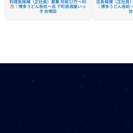
料理長候補（正社員）募集 月給32万～40
店長候補（正社員）募
万｜博多うどん呑処一㐂 下町居酒屋いっ
｜博多うどん呑処一
き 台場店
台