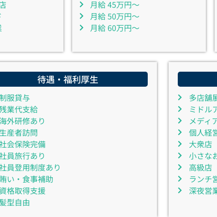
店
月給 45万円～
ド
月給 50万円～
業
月給 60万円～
待遇・福利厚生
制服貸与
多店舗
残業代支給
ミドル
海外研修あり
メディ
生産者訪問
個人経
社会保険完備
大衆店
社員旅行あり
小さな
社員登用制度あり
高級店
賄い・食事補助
ランチ
資格取得支援
深夜営
髪型自由