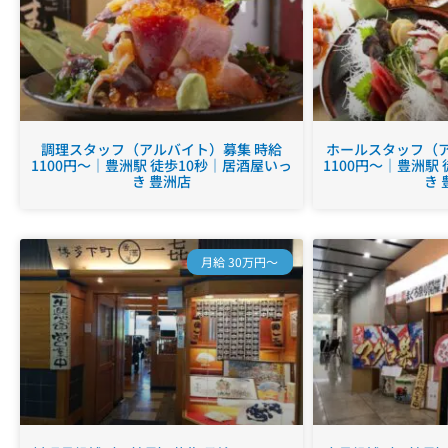
調理スタッフ（アルバイト）募集 時給
ホールスタッフ（ア
1100円～｜豊洲駅 徒歩10秒｜居酒屋いっ
1100円～｜豊洲駅
き 豊洲店
き 
月給 30万円～