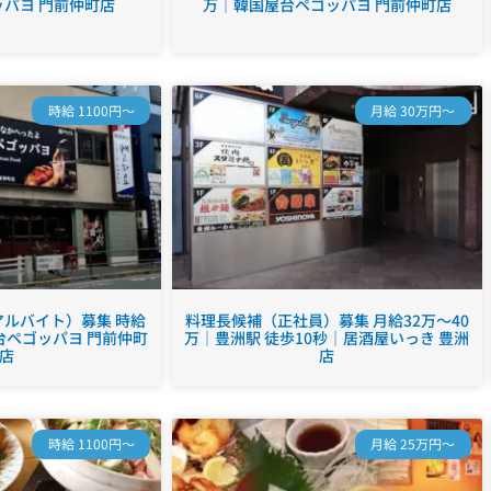
パヨ 門前仲町店
万｜韓国屋台ペゴッパヨ 門前仲町店
時給 1100円～
月給 30万円～
ルバイト）募集 時給
料理長候補（正社員）募集 月給32万～40
台ペゴッパヨ 門前仲町
万｜豊洲駅 徒歩10秒｜居酒屋いっき 豊洲
店
店
時給 1100円～
月給 25万円～