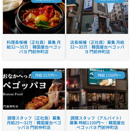
料理長候補（正社員）募集 月
店長候補（正社員）募集 月給
給32～35万｜韓国屋台ペゴッ
32～35万｜韓国屋台ペゴッパ
パヨ 門前仲町店
ヨ 門前仲町店
月給 25万円～
時給 1100円～
調理スタッフ（正社員）募集
調理スタッフ（アルバイト）
月給25～32万｜韓国屋台ペゴ
募集 時給1100円～｜韓国屋台
ッパヨ 門前仲町店
ペゴッパヨ 門前仲町店