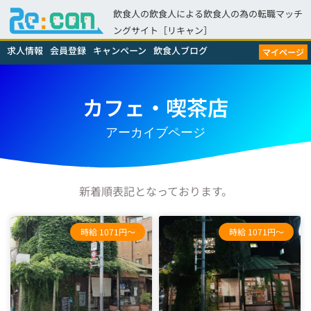
飲食人の飲食人による飲食人の為の転職マッチ
ングサイト［リキャン］
求人情報
会員登録
キャンペーン
飲食人ブログ
マイページ
カフェ・喫茶店
アーカイブページ
新着順表記となっております。
時給 1071円～
時給 1071円～