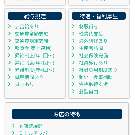
給与規定
待遇・福利厚生
歩合給あり
制服貸与
交通費全額支給
残業代支給
交通費規定支給
海外研修あり
報奨金(売上連動)
生産者訪問
昇給制度(年1回～)
社会保険完備
昇給制度(年2回～)
社員旅行あり
昇給制度(年4回～)
社員登用制度あり
試用期間あり
賄い・食事補助
賞与あり
資格取得支援
髪型自由
お店の特徴
多店舗展開
ミドルアッパー