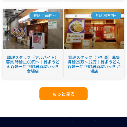
時給 1100円～
月給 25万円～
調理スタッフ（アルバイト）
調理スタッフ（正社員）募集
募集 時給1100円～｜博多うど
月給25万～32万｜博多うどん
ん呑処一㐂 下町居酒屋いっき
呑処一㐂 下町居酒屋いっき 台
台場店
場店
もっと見る