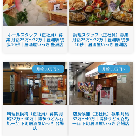
ホールスタッフ（正社員）募
調理スタッフ（正社員）募集
集 月給25万～32万｜豊洲駅 徒
月給25万～32万｜豊洲駅 徒歩
歩10秒｜居酒屋いっき 豊洲店
10秒｜居酒屋いっき 豊洲店
月給 30万円～
月給 30万円～
料理長候補（正社員）募集 月
店長候補（正社員）募集 月給
給32万～40万｜博多うどん呑
32万～40万｜博多うどん呑処
処一㐂 下町居酒屋いっき 台場
一㐂 下町居酒屋いっき 台場店
店