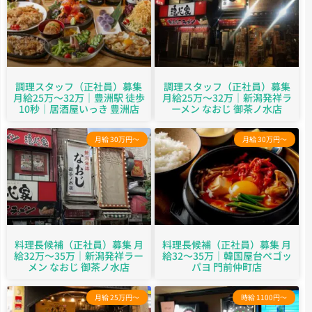
調理スタッフ（正社員）募集
調理スタッフ（正社員）募集
月給25万～32万｜豊洲駅 徒歩
月給25万～32万｜新潟発祥ラ
10秒｜居酒屋いっき 豊洲店
ーメン なおじ 御茶ノ水店
月給 30万円～
月給 30万円～
料理長候補（正社員）募集 月
料理長候補（正社員）募集 月
給32万～35万｜新潟発祥ラー
給32～35万｜韓国屋台ペゴッ
メン なおじ 御茶ノ水店
パヨ 門前仲町店
月給 25万円～
時給 1100円～