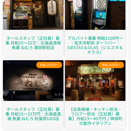
ホールスタッフ（正社員）募
アルバイト募集 時給1100円～
集 月給25～32万｜北海道酒場
｜祐天寺駅前 ダーツバー｜
魚蔵 ねむろ 蒲田駅前店
SIESTAS＆OLAS（シエスタ＆
オラス）
月給 25万円～
月給 20万円～
ホールスタッフ（正社員）募
【店長候補・キッチン担当・
集 月給25～32万円｜北海道酒
フロアー担当（正社員）募
場 魚蔵 ねむろ 秋葉原UDX店
集】月給23〜40万円♪神保町
の創作イタリアン