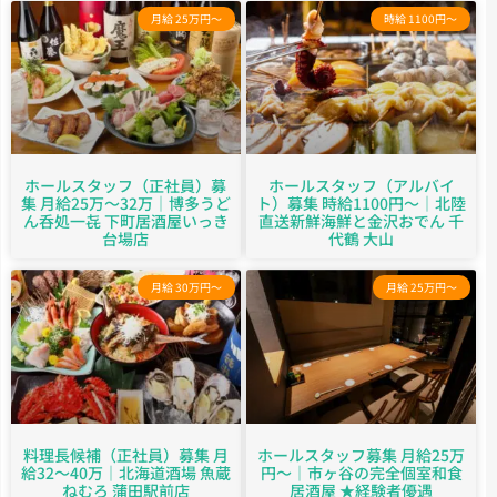
月給 25万円～
時給 1100円～
ホールスタッフ（正社員）募
ホールスタッフ（アルバイ
集 月給25万～32万｜博多うど
ト）募集 時給1100円～｜北陸
ん呑処一㐂 下町居酒屋いっき
直送新鮮海鮮と金沢おでん 千
台場店
代鶴 大山
月給 30万円～
月給 25万円～
料理長候補（正社員）募集 月
ホールスタッフ募集 月給25万
給32～40万｜北海道酒場 魚蔵
円〜｜市ヶ谷の完全個室和食
ねむろ 蒲田駅前店
居酒屋 ★経験者優遇