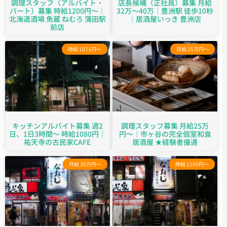
調理スタッフ（アルバイト・
店長候補（正社員）募集 月給
パート）募集 時給1200円～｜
32万～40万｜豊洲駅 徒歩10秒
北海道酒場 魚蔵 ねむろ 蒲田駅
｜居酒屋いっき 豊洲店
前店
時給 1071円～
月給 25万円～
キッチンアルバイト募集 週2
調理スタッフ募集 月給25万
日、1日3時間～ 時給1080円｜
円〜｜市ヶ谷の完全個室和食
祐天寺の古民家CAFE
居酒屋 ★経験者優遇
月給 30万円～
時給 1100円～