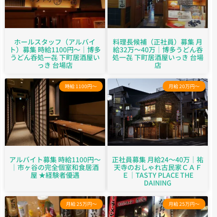
ホールスタッフ（アルバイ
料理長候補（正社員）募集 月
ト）募集 時給1100円～｜博多
給32万～40万｜博多うどん呑
うどん呑処一㐂 下町居酒屋い
処一㐂 下町居酒屋いっき 台場
っき 台場店
店
時給 1100円～
月給 20万円～
アルバイト募集 時給1100円〜
正社員募集 月給24～40万｜祐
｜市ヶ谷の完全個室和食居酒
天寺のおしゃれ古民家ＣＡＦ
屋 ★経験者優遇
Ｅ｜TASTY PLACE THE
DAINING
月給 25万円～
月給 25万円～