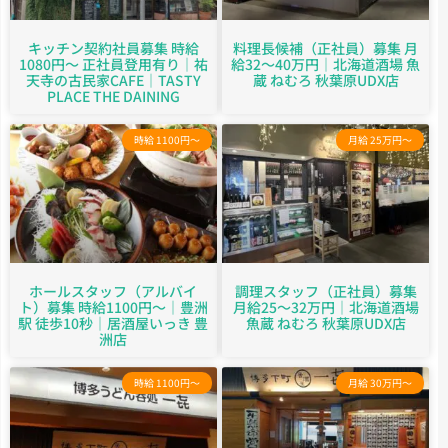
キッチン契約社員募集 時給
料理長候補（正社員）募集 月
1080円～ 正社員登用有り｜祐
給32～40万円｜北海道酒場 魚
天寺の古民家CAFE｜TASTY
蔵 ねむろ 秋葉原UDX店
PLACE THE DAINING
時給 1100円～
月給 25万円～
ホールスタッフ（アルバイ
調理スタッフ（正社員）募集
ト）募集 時給1100円～｜豊洲
月給25～32万円｜北海道酒場
駅 徒歩10秒｜居酒屋いっき 豊
魚蔵 ねむろ 秋葉原UDX店
洲店
時給 1100円～
月給 30万円～