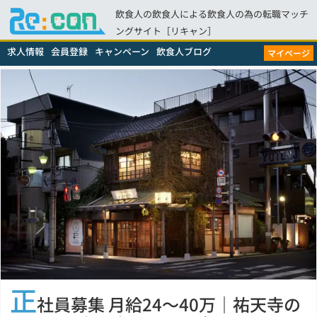
飲食人の飲食人による飲食人の為の転職マッチ
ングサイト［リキャン］
求人情報
会員登録
キャンペーン
飲食人ブログ
マイページ
正
社員募集 月給24～40万｜祐天寺の