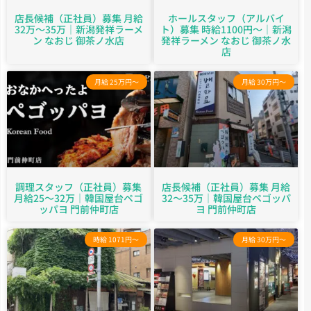
店長候補（正社員）募集 月給
ホールスタッフ（アルバイ
32万～35万｜新潟発祥ラーメ
ト）募集 時給1100円～｜新潟
ン なおじ 御茶ノ水店
発祥ラーメン なおじ 御茶ノ水
店
月給 25万円～
月給 30万円～
調理スタッフ（正社員）募集
店長候補（正社員）募集 月給
月給25～32万｜韓国屋台ペゴ
32～35万｜韓国屋台ペゴッパ
ッパヨ 門前仲町店
ヨ 門前仲町店
時給 1071円～
月給 30万円～