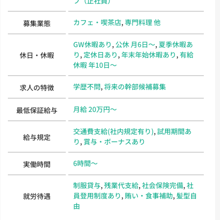
フ（正社員）
カフェ・喫茶店
,
専門料理 他
募集業態
GW休暇あり
,
公休 月6日～
,
夏季休暇あ
り
,
定休日あり
,
年末年始休暇あり
,
有給
休日・休暇
休暇 年10日～
学歴不問
,
将来の幹部候補募集
求人の特徴
月給 20万円～
最低保証給与
交通費支給(社内規定有り)
,
試用期間あ
給与規定
り
,
賞与・ボーナスあり
6時間～
実働時間
制服貸与
,
残業代支給
,
社会保険完備
,
社
員登用制度あり
,
賄い・食事補助
,
髪型自
就労待遇
由