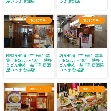
屋いっき 豊洲店
っき 豊洲店
月給 30万円～
月給 30万円～
料理長候補（正社員）募
店長候補（正社員）募集
集 月給32万～40万｜博多
月給32万～40万｜博多う
うどん呑処一㐂 下町居酒
どん呑処一㐂 下町居酒屋
屋いっき 台場店
いっき 台場店
月給 25万円～
月給 25万円～