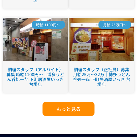
時給 1100円～
月給 25万円～
調理スタッフ（アルバイト）
調理スタッフ（正社員）募集
募集 時給1100円～｜博多うど
月給25万～32万｜博多うどん
ん呑処一㐂 下町居酒屋いっき
呑処一㐂 下町居酒屋いっき 台
台場店
場店
もっと見る