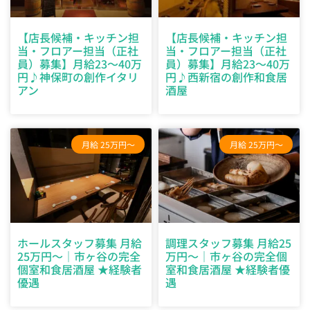
【店長候補・キッチン担
【店長候補・キッチン担
当・フロアー担当（正社
当・フロアー担当（正社
員）募集】月給23〜40万
員）募集】月給23〜40万
円♪神保町の創作イタリ
円♪西新宿の創作和食居
アン
酒屋
月給 25万円～
月給 25万円～
ホールスタッフ募集 月給
調理スタッフ募集 月給25
25万円〜｜市ヶ谷の完全
万円〜｜市ヶ谷の完全個
個室和食居酒屋 ★経験者
室和食居酒屋 ★経験者優
優遇
遇