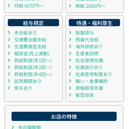
月給 60万円～
時給 2000円～
給与規定
待遇・福利厚生
歩合給あり
制服貸与
交通費全額支給
残業代支給
交通費規定支給
海外研修あり
報奨金(売上連動)
生産者訪問
昇給制度(年1回～)
社会保険完備
昇給制度(年2回～)
社員旅行あり
昇給制度(年4回～)
社員登用制度あり
試用期間あり
賄い・食事補助
賞与あり
資格取得支援
髪型自由
お店の特徴
多店舗展開