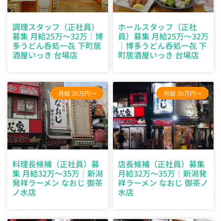
調理スタッフ（正社員）
ホールスタッフ（正社
募集 月給25万～32万｜博
員）募集 月給25万～32万
多うどん呑処一㐂 下町居
｜博多うどん呑処一㐂 下
酒屋いっき 台場店
町居酒屋いっき 台場店
月給 30万円～
月給 30万円～
料理長候補（正社員）募
店長候補（正社員）募集
集 月給32万～35万｜新潟
月給32万～35万｜新潟発
発祥ラーメン なおじ 御茶
祥ラーメン なおじ 御茶ノ
ノ水店
水店