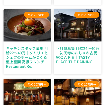
月給 20万円～
月給 20万円～
キッチンスタッフ募集 月
正社員募集 月給24～40万
給22～40万｜ソムリエと
｜祐天寺のおしゃれ古民
シェフのチームがつくる
家ＣＡＦＥ｜TASTY
極上空間 高級フレンチ
PLACE THE DAINING
Restaurant Re:
月給 20万円～
月給 20万円～