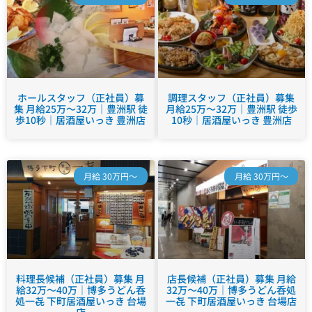
ホールスタッフ（正社員）募
調理スタッフ（正社員）募集
集 月給25万～32万｜豊洲駅 徒
月給25万～32万｜豊洲駅 徒歩
歩10秒｜居酒屋いっき 豊洲店
10秒｜居酒屋いっき 豊洲店
月給 30万円～
月給 30万円～
料理長候補（正社員）募集 月
店長候補（正社員）募集 月給
給32万～40万｜博多うどん呑
32万～40万｜博多うどん呑処
処一㐂 下町居酒屋いっき 台場
一㐂 下町居酒屋いっき 台場店
店