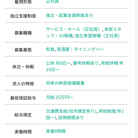
正社員
雇用形態
独立・起業支援制度あり
独立支援制度
サービス・ホール（正社員）
,
本部スタ
募集職種
ッフ・SV候補
,
独立希望候補（正社員）
和食
,
居酒屋・ダイニングバー
募集業態
公休 月6日～
,
慶弔休暇あり
,
有給休暇 年
休日・休暇
10日～
将来の幹部候補募集
求人の特徴
月給 25万円～
最低保証給与
交通費支給(社内規定有り)
,
昇給制度(年1
給与規定
回～)
,
試用期間あり
実働8時間
実働時間