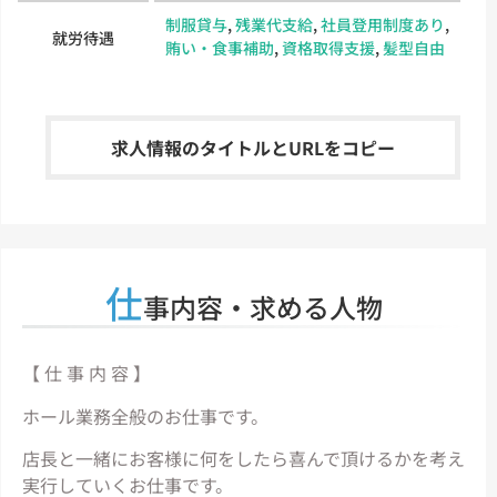
制服貸与
,
残業代支給
,
社員登用制度あり
,
就労待遇
賄い・食事補助
,
資格取得支援
,
髪型自由
求人情報のタイトルとURLをコピー
仕
事内容・求める人物
【 仕 事 内 容 】
ホール業務全般のお仕事です。
店長と一緒にお客様に何をしたら喜んで頂けるかを考え
実行していくお仕事です。