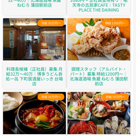
ねむろ 蒲田駅前店
天寺の古民家CAFE｜TASTY
PLACE THE DAINING
月給 30万円～
時給 1200円～
料理長候補（正社員）募集 月
調理スタッフ（アルバイト・
給32万～40万｜博多うどん呑
パート）募集 時給1200円～｜
処一㐂 下町居酒屋いっき 台場
北海道酒場 魚蔵 ねむろ 蒲田駅
店
前店
月給 30万円～
月給 30万円～