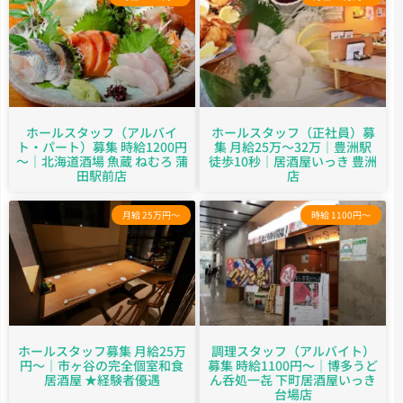
ホールスタッフ（アルバイ
ホールスタッフ（正社員）募
ト・パート）募集 時給1200円
集 月給25万～32万｜豊洲駅
～｜北海道酒場 魚蔵 ねむろ 蒲
徒歩10秒｜居酒屋いっき 豊洲
田駅前店
店
月給 25万円～
時給 1100円～
ホールスタッフ募集 月給25万
調理スタッフ（アルバイト）
円〜｜市ヶ谷の完全個室和食
募集 時給1100円～｜博多うど
居酒屋 ★経験者優遇
ん呑処一㐂 下町居酒屋いっき
台場店