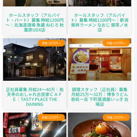
ホールスタッフ（アルバイ
ホールスタッフ（アルバイ
ト・パート）募集 時給1200円
ト）募集 時給1100円～｜新潟
～｜北海道酒場 魚蔵 ねむろ 秋
発祥ラーメン なおじ 御茶ノ水
葉原UDX店
店
月給 20万円～
月給 25万円～
正社員募集 月給24～40万｜祐
調理スタッフ（正社員）募集
天寺のおしゃれ古民家ＣＡＦ
月給25万～32万｜博多うどん
Ｅ｜TASTY PLACE THE
呑処一㐂 下町居酒屋いっき 台
DAINING
場店
月給 25万円～
月給 20万円～