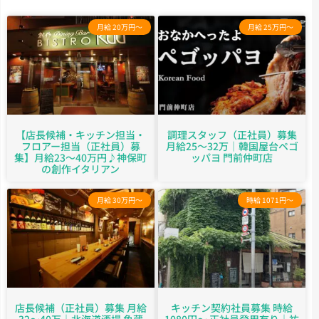
月給 20万円～
月給 25万円～
【店長候補・キッチン担当・
調理スタッフ（正社員）募集
フロアー担当（正社員）募
月給25～32万｜韓国屋台ペゴ
集】月給23〜40万円♪神保町
ッパヨ 門前仲町店
の創作イタリアン
月給 30万円～
時給 1071円～
店長候補（正社員）募集 月給
キッチン契約社員募集 時給
32～40万｜北海道酒場 魚蔵
1080円～ 正社員登用有り｜祐