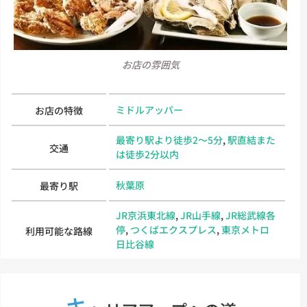
お店の雰囲気
ミドルアッパー
お店の特徴
最寄り駅より徒歩2～5分
,
駅直結また
交通
は徒歩2分以内
秋葉原
最寄り駅
JR京浜東北線
,
JR山手線
,
JR総武線各
停
,
つくばエクスプレス
,
東京メトロ
利用可能な路線
日比谷線
キ