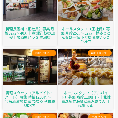
料理長候補（正社員）募集 月
ホールスタッフ（正社員）募
給32万～40万｜豊洲駅 徒歩10
集 月給25万～32万｜博多うど
秒｜居酒屋いっき 豊洲店
ん呑処一㐂 下町居酒屋いっき
台場店
時給 1200円～
時給 1100円～
調理スタッフ（アルバイト・
ホールスタッフ（アルバイ
パート）募集 時給1200円～｜
ト）募集 時給1100円～｜北陸
北海道酒場 魚蔵 ねむろ 秋葉原
直送新鮮海鮮と金沢おでん 千
UDX店
代鶴 大山
時給 1200円～
月給 25万円～