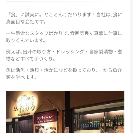
「食」に誠実に。とことんこだわります！当社は､食に
真面目な会社です。
一生懸命なスタッフばかりで､雰囲気良く真摯に仕事に
取りくんでいます。
例えば､出汁の取り方・ドレッシング・自家製漬物・煮
物などすべて手づくり。
魚は活魚・活貝・活かになどを扱っており､一から魚介
類を学べます。