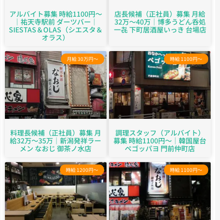
アルバイト募集 時給1100円～
店長候補（正社員）募集 月給
｜祐天寺駅前 ダーツバー｜
32万～40万｜博多うどん呑処
SIESTAS＆OLAS（シエスタ＆
一㐂 下町居酒屋いっき 台場店
オラス）
月給 30万円～
時給 1100円～
料理長候補（正社員）募集 月
調理スタッフ（アルバイト）
給32万～35万｜新潟発祥ラー
募集 時給1100円～｜韓国屋台
メン なおじ 御茶ノ水店
ペゴッパヨ 門前仲町店
時給 1200円～
時給 1100円～