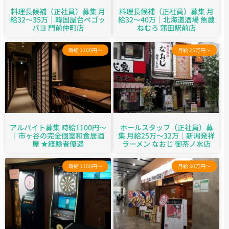
料理長候補（正社員）募集 月
料理長候補（正社員）募集 月
給32～35万｜韓国屋台ペゴッ
給32～40万｜北海道酒場 魚蔵
パヨ 門前仲町店
ねむろ 蒲田駅前店
時給 1100円～
月給 25万円～
アルバイト募集 時給1100円〜
ホールスタッフ（正社員）募
｜市ヶ谷の完全個室和食居酒
集 月給25万～32万｜新潟発祥
屋 ★経験者優遇
ラーメン なおじ 御茶ノ水店
時給 1100円～
月給 30万円～