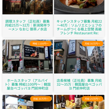
調理スタッフ（正社員）募集
キッチンスタッフ募集 月給22
月給25万～32万｜新潟発祥ラ
～40万｜ソムリエとシェフの
ーメン なおじ 御茶ノ水店
チームがつくる極上空間 高級
フレンチ Restaurant Re:
時給 1100円～
月給 30万円～
ホールスタッフ（アルバイ
店長候補（正社員）募集 月給
ト）募集 時給1100円～｜韓国
32～35万｜韓国屋台ペゴッパ
屋台ペゴッパヨ 門前仲町店
ヨ 門前仲町店
月給 30万円～
月給 25万円～