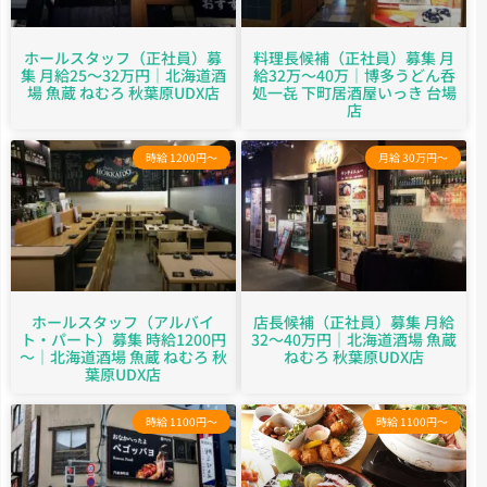
ホールスタッフ（正社員）募
料理長候補（正社員）募集 月
集 月給25～32万円｜北海道酒
給32万～40万｜博多うどん呑
場 魚蔵 ねむろ 秋葉原UDX店
処一㐂 下町居酒屋いっき 台場
店
時給 1200円～
月給 30万円～
ホールスタッフ（アルバイ
店長候補（正社員）募集 月給
ト・パート）募集 時給1200円
32～40万円｜北海道酒場 魚蔵
～｜北海道酒場 魚蔵 ねむろ 秋
ねむろ 秋葉原UDX店
葉原UDX店
時給 1100円～
時給 1100円～