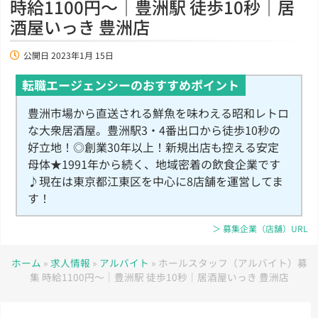
時給1100円～｜豊洲駅 徒歩10秒｜居
酒屋いっき 豊洲店
公開日
2023年1月 15日
転職エージェンシーのおすすめポイント
豊洲市場から直送される鮮魚を味わえる昭和レトロ
な大衆居酒屋。豊洲駅3・4番出口から徒歩10秒の
好立地！◎創業30年以上！新規出店も控える安定
母体★1991年から続く、地域密着の飲食企業です
♪現在は東京都江東区を中心に8店舗を運営してま
す！
＞ 募集企業（店舗）URL
ホーム
»
求人情報
»
アルバイト
»
ホールスタッフ（アルバイト）募
集 時給1100円～｜豊洲駅 徒歩10秒｜居酒屋いっき 豊洲店