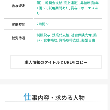
額）
,
報奨金支給(売上連動)
,
昇給制度(年
給与規定
1回～)
,
試用期間あり
,
賞与・ボーナスあ
り
2時間～
実働時間
制服貸与
,
残業代支給
,
社会保険完備
,
賄
就労待遇
い・食事補助
,
資格取得支援
,
髪型自由
求人情報のタイトルとURLをコピー
仕
事内容・求める人物