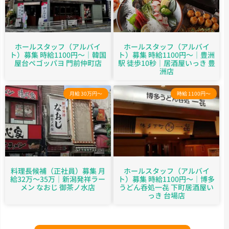
ホールスタッフ（アルバイ
ホールスタッフ（アルバイ
ト）募集 時給1100円～｜韓国
ト）募集 時給1100円～｜豊洲
屋台ペゴッパヨ 門前仲町店
駅 徒歩10秒｜居酒屋いっき 豊
洲店
月給 30万円～
時給 1100円～
料理長候補（正社員）募集 月
ホールスタッフ（アルバイ
給32万～35万｜新潟発祥ラー
ト）募集 時給1100円～｜博多
メン なおじ 御茶ノ水店
うどん呑処一㐂 下町居酒屋い
っき 台場店