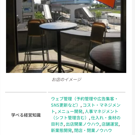
お店のイメージ
ウェブ管理（予約管理や広告集客・
SNS更新など）
,
コスト・マネジメン
ト
,
メニュー開発
,
人事マネジメント
学べる経営知識
（シフト管理含む）
,
仕入れ・食材の
目利き
,
出店開業ノウハウ
,
店舗運営
,
新業態開発
,
閉店・閉業ノウハウ