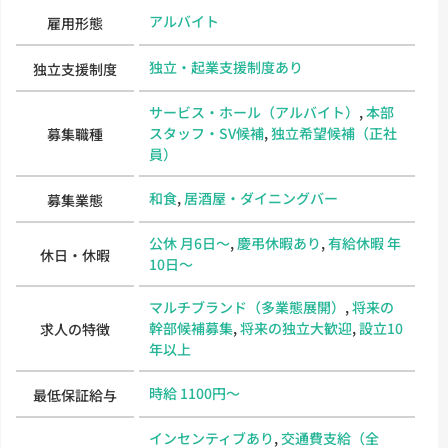
アルバイト
雇用形態
独立・起業支援制度あり
独立支援制度
サービス・ホール（アルバイト）
,
本部
スタッフ・SV候補
,
独立希望候補（正社
募集職種
員）
和食
,
居酒屋・ダイニングバー
募集業態
公休 月6日～
,
慶弔休暇あり
,
有給休暇 年
休日・休暇
10日～
マルチブランド（多業態展開）
,
将来の
幹部候補募集
,
将来の独立大歓迎
,
設立10
求人の特徴
年以上
時給 1100円～
最低保証給与
インセンティブあり
,
交通費支給（全