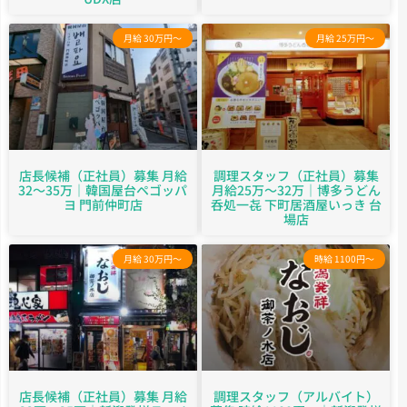
月給 30万円～
月給 25万円～
店長候補（正社員）募集 月給
調理スタッフ（正社員）募集
32～35万｜韓国屋台ペゴッパ
月給25万～32万｜博多うどん
ヨ 門前仲町店
呑処一㐂 下町居酒屋いっき 台
場店
月給 30万円～
時給 1100円～
店長候補（正社員）募集 月給
調理スタッフ（アルバイト）