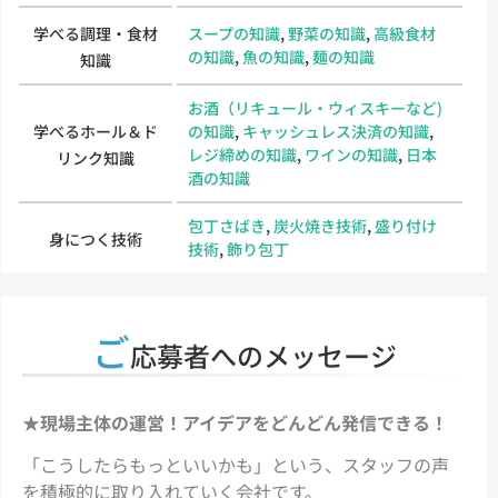
学べる調理・食材
スープの知識
,
野菜の知識
,
高級食材
の知識
,
魚の知識
,
麺の知識
知識
お酒（リキュール・ウィスキーなど)
学べるホール＆ド
の知識
,
キャッシュレス決済の知識
,
レジ締めの知識
,
ワインの知識
,
日本
リンク知識
酒の知識
包丁さばき
,
炭火焼き技術
,
盛り付け
身につく技術
技術
,
飾り包丁
ご
応募者へのメッセージ
★現場主体の運営！アイデアをどんどん発信できる！
「こうしたらもっといいかも」という、スタッフの声
を積極的に取り入れていく会社です。