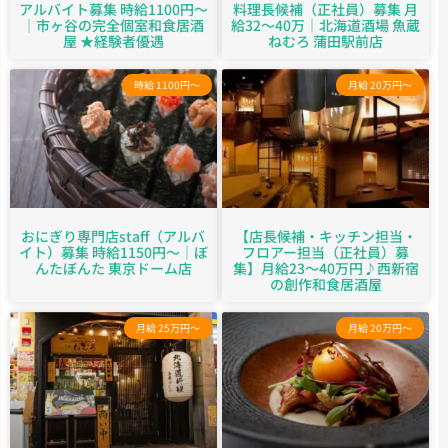
アルバイト募集 時給1100円〜
料理長候補（正社員）募集 月
｜市ヶ谷の完全個室和食居酒
給32～40万｜北海道酒場 魚蔵
屋 ★経験者優遇
ねむろ 蒲田駅前店
時給 1100円～
月給 20万円～
おにぎり専門店staff（アルバ
【店長候補・キッチン担当・
イト）募集 時給1150円～｜ぼ
フロアー担当（正社員）募
んたぼんた 東京ドーム店
集】月給23〜40万円♪西新宿
の創作和食居酒屋
月給 25万円～
月給 20万円～