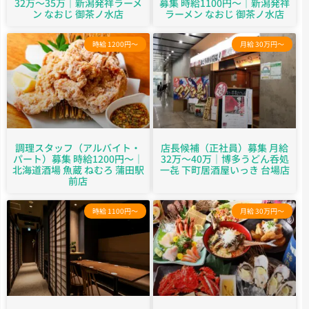
32万～35万｜新潟発祥ラーメ
募集 時給1100円～｜新潟発祥
ン なおじ 御茶ノ水店
ラーメン なおじ 御茶ノ水店
時給 1200円～
月給 30万円～
調理スタッフ（アルバイト・
店長候補（正社員）募集 月給
パート）募集 時給1200円～｜
32万～40万｜博多うどん呑処
北海道酒場 魚蔵 ねむろ 蒲田駅
一㐂 下町居酒屋いっき 台場店
前店
時給 1100円～
月給 30万円～