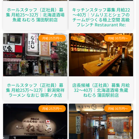
ホールスタッフ（正社員）募
キッチンスタッフ募集 月給22
集 月給25～32万｜北海道酒場
～40万｜ソムリエとシェフの
魚蔵 ねむろ 蒲田駅前店
チームがつくる極上空間 高級
フレンチ Restaurant Re:
月給 25万円～
月給 30万円～
ホールスタッフ（正社員）募
店長候補（正社員）募集 月給
集 月給25万～32万｜新潟発祥
32～40万｜北海道酒場 魚蔵
ラーメン なおじ 御茶ノ水店
ねむろ 蒲田駅前店
月給 25万円～
月給 30万円～