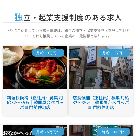
独
立・起業支援制度のある求人
下記にご紹介している求人情報は、独自の独立・起業支援制度を設けていた
り、それを推奨している企業の一覧情報となります。
月給 30万円～
月給 30万円～
料理長候補（正社員）募集 月
店長候補（正社員）募集 月給
給32～35万｜韓国屋台ペゴッ
32～35万｜韓国屋台ペゴッパ
パヨ 門前仲町店
ヨ 門前仲町店
月給 25万円～
時給 1100円～