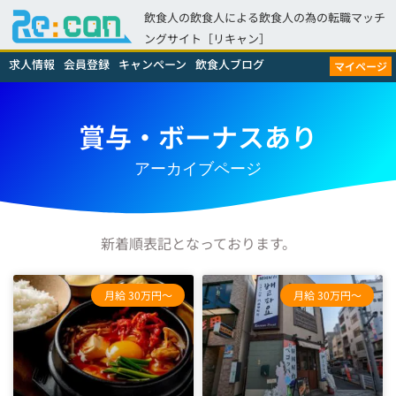
飲食人の飲食人による飲食人の為の転職マッチ
ングサイト［リキャン］
求人情報
会員登録
キャンペーン
飲食人ブログ
マイページ
賞与・ボーナスあり
アーカイブページ
新着順表記となっております。
月給 30万円～
月給 30万円～