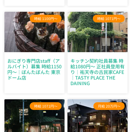
時給 1100円～
時給 1071円～
おにぎり専門店staff（ア
キッチン契約社員募集 時
ルバイト）募集 時給1150
給1080円～ 正社員登用有
円～｜ぼんたぼんた 東京
り｜祐天寺の古民家CAFE
ドーム店
｜TASTY PLACE THE
DAINING
時給 1071円～
月給 20万円～