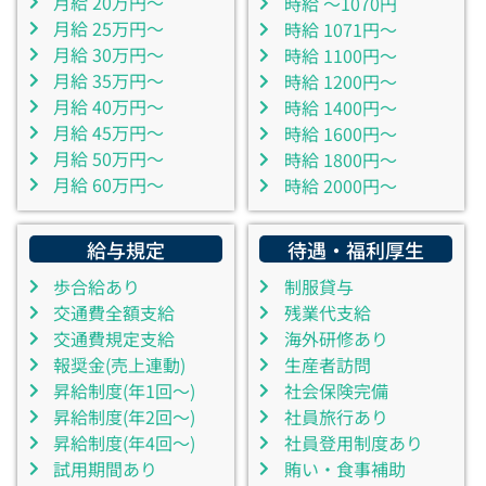
月給 20万円～
時給 ～1070円
月給 25万円～
時給 1071円～
月給 30万円～
時給 1100円～
月給 35万円～
時給 1200円～
月給 40万円～
時給 1400円～
月給 45万円～
時給 1600円～
月給 50万円～
時給 1800円～
月給 60万円～
時給 2000円～
給与規定
待遇・福利厚生
歩合給あり
制服貸与
交通費全額支給
残業代支給
交通費規定支給
海外研修あり
報奨金(売上連動)
生産者訪問
昇給制度(年1回～)
社会保険完備
昇給制度(年2回～)
社員旅行あり
昇給制度(年4回～)
社員登用制度あり
試用期間あり
賄い・食事補助