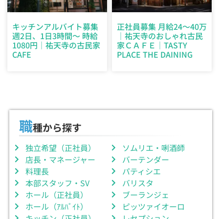
キッチンアルバイト募集
正社員募集 月給24～40万
週2日、1日3時間～ 時給
｜祐天寺のおしゃれ古民
1080円｜祐天寺の古民家
家ＣＡＦＥ｜TASTY
CAFE
PLACE THE DAINING
職
種から探す
独立希望（正社員）
ソムリエ・唎酒師
店長・マネージャー
バーテンダー
料理長
パティシエ
本部スタッフ・SV
バリスタ
ホール（正社員）
ブーランジェ
ホール（ｱﾙﾊﾞｲﾄ）
ピッツァイオーロ
キッチン（正社員）
レセプション