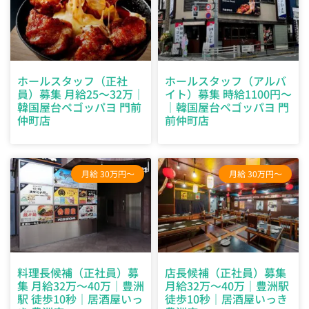
ホールスタッフ（正社
ホールスタッフ（アルバ
員）募集 月給25～32万｜
イト）募集 時給1100円～
韓国屋台ペゴッパヨ 門前
｜韓国屋台ペゴッパヨ 門
仲町店
前仲町店
月給 30万円～
月給 30万円～
料理長候補（正社員）募
店長候補（正社員）募集
集 月給32万～40万｜豊洲
月給32万～40万｜豊洲駅
駅 徒歩10秒｜居酒屋いっ
徒歩10秒｜居酒屋いっき