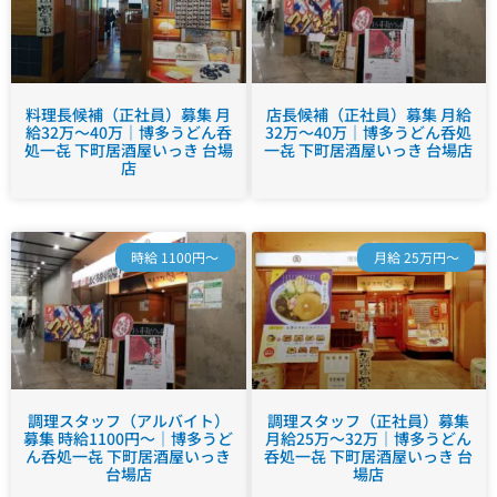
料理長候補（正社員）募集 月
店長候補（正社員）募集 月給
給32万～40万｜博多うどん呑
32万～40万｜博多うどん呑処
処一㐂 下町居酒屋いっき 台場
一㐂 下町居酒屋いっき 台場店
店
時給 1100円～
月給 25万円～
調理スタッフ（アルバイト）
調理スタッフ（正社員）募集
募集 時給1100円～｜博多うど
月給25万～32万｜博多うどん
ん呑処一㐂 下町居酒屋いっき
呑処一㐂 下町居酒屋いっき 台
台場店
場店