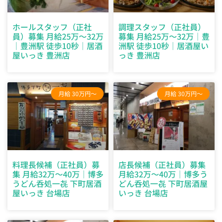
ホールスタッフ（正社
調理スタッフ（正社員）
員）募集 月給25万～32万
募集 月給25万～32万｜豊
｜豊洲駅 徒歩10秒｜居酒
洲駅 徒歩10秒｜居酒屋い
屋いっき 豊洲店
っき 豊洲店
月給 30万円～
月給 30万円～
料理長候補（正社員）募
店長候補（正社員）募集
集 月給32万～40万｜博多
月給32万～40万｜博多う
うどん呑処一㐂 下町居酒
どん呑処一㐂 下町居酒屋
屋いっき 台場店
いっき 台場店