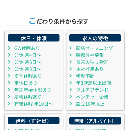
こ
だわり条件から探す
休日・休暇
求人の特徴
GW休暇あり
新店オープニング
公休 月4日～
幹部候補募集
公休 月6日～
将来の独立歓迎
公休 月8日～
本社登用あり
夏季休暇あり
学歴不問
定休日あり
年3店舗以上出店
年末年始休暇あり
マルチブランド
慶弔休暇あり
ベンチャー企業
有給休暇 年10日～
設立10年以上
給料（正社員）
時給（アルバイト）