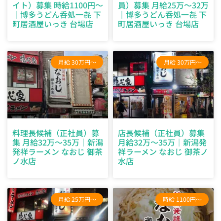
イト）募集 時給1100円～
員）募集 月給25万～32万
｜博多うどん呑処一㐂 下
｜博多うどん呑処一㐂 下
町居酒屋いっき 台場店
町居酒屋いっき 台場店
月給 30万円～
月給 30万円～
料理長候補（正社員）募
店長候補（正社員）募集
集 月給32万～35万｜新潟
月給32万～35万｜新潟発
発祥ラーメン なおじ 御茶
祥ラーメン なおじ 御茶ノ
ノ水店
水店
月給 25万円～
時給 1100円～