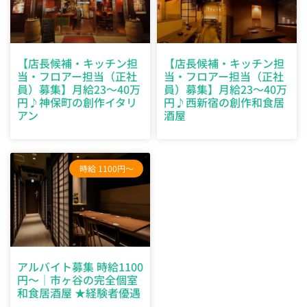
【店長候補・キッチン担
【店長候補・キッチン担
当・フロアー担当（正社
当・フロアー担当（正社
員）募集】月給23〜40万
員）募集】月給23〜40万
円♪神保町の創作イタリ
円♪西新宿の創作和食居
アン
酒屋
時給 1100円～
アルバイト募集 時給1100
円〜｜市ヶ谷の完全個室
和食居酒屋 ★経験者優遇