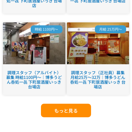
処一㐂 下町居酒屋いっき 台場
一㐂 下町居酒屋いっき 台場店
店
時給 1100円～
月給 25万円～
調理スタッフ（アルバイト）
調理スタッフ（正社員）募集
募集 時給1100円～｜博多うど
月給25万～32万｜博多うどん
ん呑処一㐂 下町居酒屋いっき
呑処一㐂 下町居酒屋いっき 台
台場店
場店
もっと見る