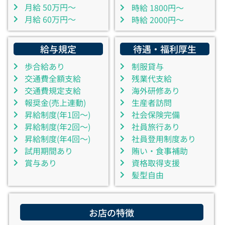
月給 50万円～
時給 1800円～
月給 60万円～
時給 2000円～
給与規定
待遇・福利厚生
歩合給あり
制服貸与
交通費全額支給
残業代支給
交通費規定支給
海外研修あり
報奨金(売上連動)
生産者訪問
昇給制度(年1回～)
社会保険完備
昇給制度(年2回～)
社員旅行あり
昇給制度(年4回～)
社員登用制度あり
試用期間あり
賄い・食事補助
賞与あり
資格取得支援
髪型自由
お店の特徴