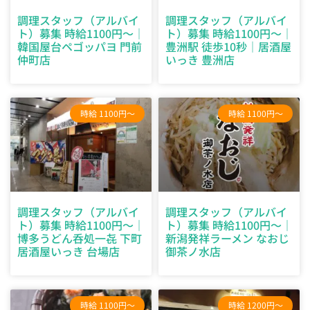
調理スタッフ（アルバイ
調理スタッフ（アルバイ
ト）募集 時給1100円～｜
ト）募集 時給1100円～｜
韓国屋台ペゴッパヨ 門前
豊洲駅 徒歩10秒｜居酒屋
仲町店
いっき 豊洲店
時給 1100円～
時給 1100円～
調理スタッフ（アルバイ
調理スタッフ（アルバイ
ト）募集 時給1100円～｜
ト）募集 時給1100円～｜
博多うどん呑処一㐂 下町
新潟発祥ラーメン なおじ
居酒屋いっき 台場店
御茶ノ水店
時給 1100円～
時給 1200円～