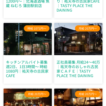
1200円～｜北海道酒場 魚
り｜祐天寺の古民家CAFE
蔵 ねむろ 蒲田駅前店
｜TASTY PLACE THE
DAINING
時給 1071円～
月給 20万円～
キッチンアルバイト募集
正社員募集 月給24～40万
週2日、1日3時間～ 時給
｜祐天寺のおしゃれ古民
1080円｜祐天寺の古民家
家ＣＡＦＥ｜TASTY
CAFE
PLACE THE DAINING
月給 20万円～
月給 20万円～