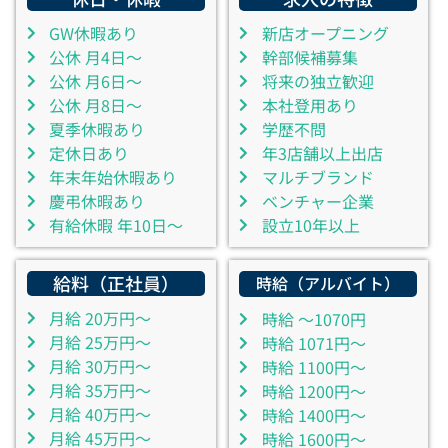
GW休暇あり
新店オープニング
公休 月4日～
幹部候補募集
公休 月6日～
将来の独立歓迎
公休 月8日～
本社登用あり
夏季休暇あり
学歴不問
定休日あり
年3店舗以上出店
年末年始休暇あり
マルチブランド
慶弔休暇あり
ベンチャー企業
有給休暇 年10日～
設立10年以上
給料（正社員）
時給（アルバイト）
月給 20万円～
時給 ～1070円
月給 25万円～
時給 1071円～
月給 30万円～
時給 1100円～
月給 35万円～
時給 1200円～
月給 40万円～
時給 1400円～
月給 45万円～
時給 1600円～