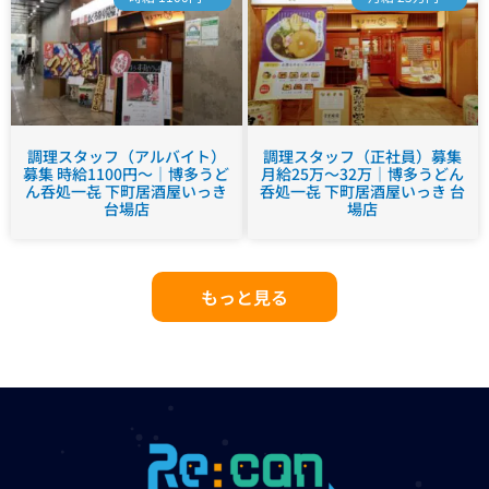
調理スタッフ（アルバイト）
調理スタッフ（正社員）募集
募集 時給1100円～｜博多うど
月給25万～32万｜博多うどん
ん呑処一㐂 下町居酒屋いっき
呑処一㐂 下町居酒屋いっき 台
台場店
場店
もっと見る