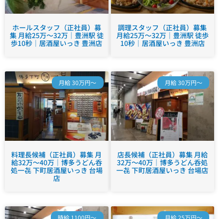
ホールスタッフ（正社員）募
調理スタッフ（正社員）募集
集 月給25万～32万｜豊洲駅 徒
月給25万～32万｜豊洲駅 徒歩
歩10秒｜居酒屋いっき 豊洲店
10秒｜居酒屋いっき 豊洲店
月給 30万円～
月給 30万円～
料理長候補（正社員）募集 月
店長候補（正社員）募集 月給
給32万～40万｜博多うどん呑
32万～40万｜博多うどん呑処
処一㐂 下町居酒屋いっき 台場
一㐂 下町居酒屋いっき 台場店
店
時給 1100円～
月給 25万円～