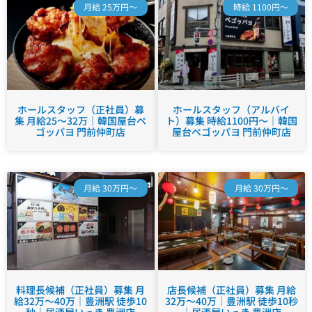
月給 25万円～
時給 1100円～
ホールスタッフ（正社員）募
ホールスタッフ（アルバイ
集 月給25～32万｜韓国屋台ペ
ト）募集 時給1100円～｜韓国
ゴッパヨ 門前仲町店
屋台ペゴッパヨ 門前仲町店
月給 30万円～
月給 30万円～
料理長候補（正社員）募集 月
店長候補（正社員）募集 月給
給32万～40万｜豊洲駅 徒歩10
32万～40万｜豊洲駅 徒歩10秒