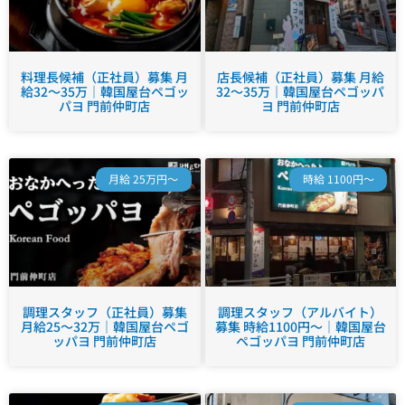
料理長候補（正社員）募集 月
店長候補（正社員）募集 月給
給32～35万｜韓国屋台ペゴッ
32～35万｜韓国屋台ペゴッパ
パヨ 門前仲町店
ヨ 門前仲町店
月給 25万円～
時給 1100円～
調理スタッフ（正社員）募集
調理スタッフ（アルバイト）
月給25～32万｜韓国屋台ペゴ
募集 時給1100円～｜韓国屋台
ッパヨ 門前仲町店
ペゴッパヨ 門前仲町店