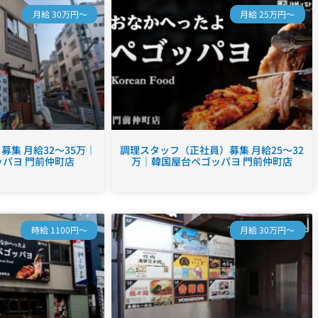
月給 30万円～
月給 25万円～
集 月給32～35万｜
調理スタッフ（正社員）募集 月給25～32
パヨ 門前仲町店
万｜韓国屋台ペゴッパヨ 門前仲町店
時給 1100円～
月給 30万円～