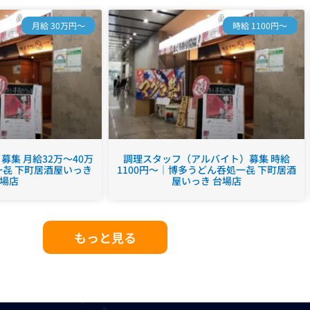
月給 30万円～
時給 1100円～
集 月給32万～40万
調理スタッフ（アルバイト）募集 時給
㐂 下町居酒屋いっき
1100円～｜博多うどん呑処一㐂 下町居酒
場店
屋いっき 台場店
もっと見る