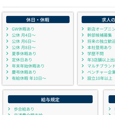
休日・休暇
求人
GW休暇あり
新店オープニ
公休 月4日～
幹部候補募集
公休 月6日～
将来の独立歓
公休 月8日～
本社登用あり
夏季休暇あり
学歴不問
定休日あり
年3店舗以上出
年末年始休暇あり
マルチブラン
慶弔休暇あり
ベンチャー企
有給休暇 年10日～
設立10年以上
給与規定
歩合給あり