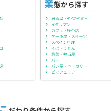
業
態から探す
師
居酒屋・ﾀﾞｲﾆﾝｸﾞﾊﾞｰ
イタリアン
カフェ・喫茶店
ケーキ屋・スイーツ
スペイン料理
ロ
そば・うどん
惣菜・弁当屋
バー
達
パン屋・ベーカリー
ピッツェリア
こ
だわり条件から探す