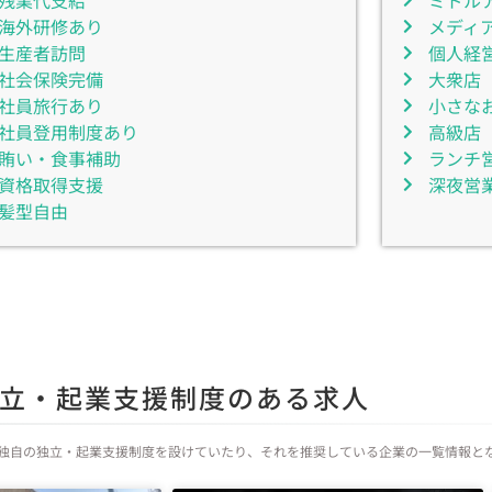
残業代支給
ミドル
海外研修あり
メディ
生産者訪問
個人経
社会保険完備
大衆店
社員旅行あり
小さな
社員登用制度あり
高級店
賄い・食事補助
ランチ
資格取得支援
深夜営
髪型自由
立・起業支援制度のある求人
独自の独立・起業支援制度を設けていたり、それを推奨している企業の一覧情報と