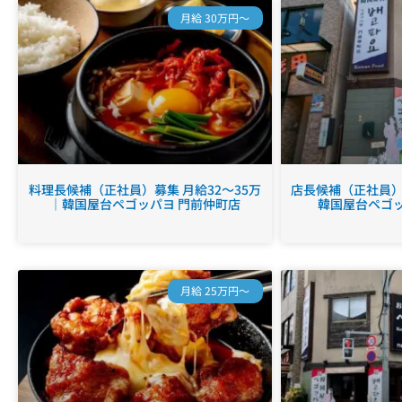
月給 30万円～
料理長候補（正社員）募集 月給32～35万
店長候補（正社員）募
｜韓国屋台ペゴッパヨ 門前仲町店
韓国屋台ペゴッ
月給 25万円～