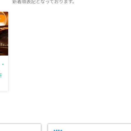
新着順表記となっております。
～
当・
募
新