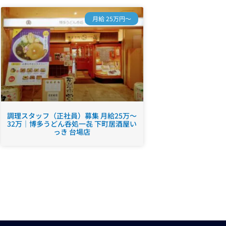
月給 25万円～
調理スタッフ（正社員）募集 月給25万～
32万｜博多うどん呑処一㐂 下町居酒屋い
っき 台場店