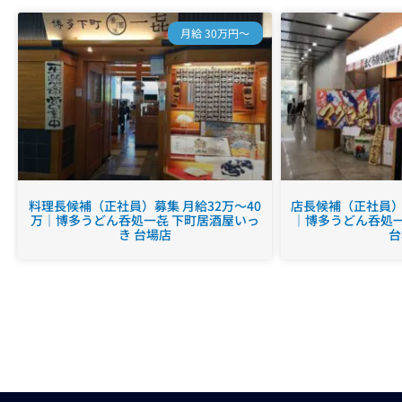
月給 30万円～
料理長候補（正社員）募集 月給32万～40
店長候補（正社員）募
万｜博多うどん呑処一㐂 下町居酒屋いっ
｜博多うどん呑処一
き 台場店
台