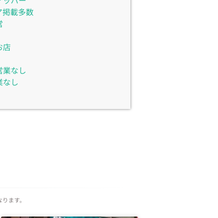
アッパー
ア掲載多数
営
お店
営業なし
業なし
なります。