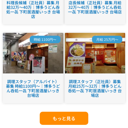
料理長候補（正社員）募集 月
店長候補（正社員）募集 月給
給32万～40万｜博多うどん呑
32万～40万｜博多うどん呑処
処一㐂 下町居酒屋いっき 台場
一㐂 下町居酒屋いっき 台場店
店
時給 1100円～
月給 25万円～
調理スタッフ（アルバイト）
調理スタッフ（正社員）募集
募集 時給1100円～｜博多うど
月給25万～32万｜博多うどん
ん呑処一㐂 下町居酒屋いっき
呑処一㐂 下町居酒屋いっき 台
台場店
場店
もっと見る