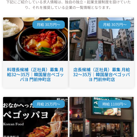
下記にご紹介している求人情報は、独自の独立・起業支援制度を設けていた
り、それを推奨している企業の一覧情報となります。
月給 30万円～
月給 30万円～
料理長候補（正社員）募集 月
店長候補（正社員）募集 月給
給32～35万｜韓国屋台ペゴッ
32～35万｜韓国屋台ペゴッパ
パヨ 門前仲町店
ヨ 門前仲町店
月給 25万円～
時給 1100円～