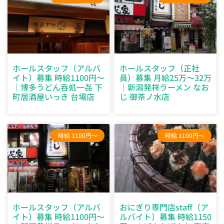
ホールスタッフ（アルバ
ホールスタッフ（正社
イト）募集 時給1100円～
員）募集 月給25万～32万
｜博多うどん呑処一㐂 下
｜新潟発祥ラーメン なお
町居酒屋いっき 台場店
じ 御茶ノ水店
時給 1100円～
時給 1100円～
ホールスタッフ（アルバ
おにぎり専門店staff（ア
イト）募集 時給1100円～
ルバイト）募集 時給1150