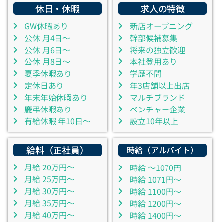
休日・休暇
求人の特徴
GW休暇あり
新店オープニング
公休 月4日～
幹部候補募集
公休 月6日～
将来の独立歓迎
公休 月8日～
本社登用あり
夏季休暇あり
学歴不問
定休日あり
年3店舗以上出店
年末年始休暇あり
マルチブランド
慶弔休暇あり
ベンチャー企業
有給休暇 年10日～
設立10年以上
給料（正社員）
時給（アルバイト）
月給 20万円～
時給 ～1070円
月給 25万円～
時給 1071円～
月給 30万円～
時給 1100円～
月給 35万円～
時給 1200円～
月給 40万円～
時給 1400円～