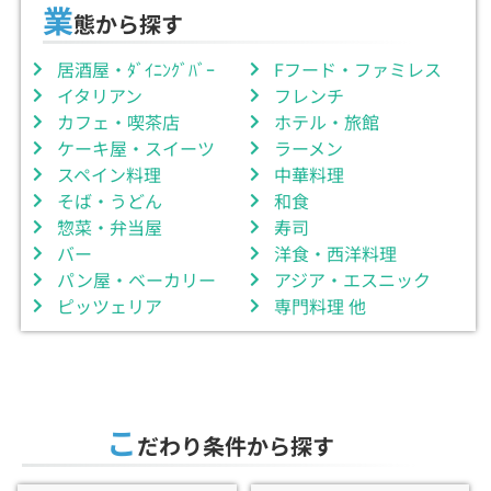
業
態から探す
居酒屋・ﾀﾞｲﾆﾝｸﾞﾊﾞｰ
Fフード・ファミレス
イタリアン
フレンチ
カフェ・喫茶店
ホテル・旅館
ケーキ屋・スイーツ
ラーメン
スペイン料理
中華料理
そば・うどん
和食
惣菜・弁当屋
寿司
バー
洋食・西洋料理
パン屋・ベーカリー
アジア・エスニック
ピッツェリア
専門料理 他
こ
だわり条件から探す