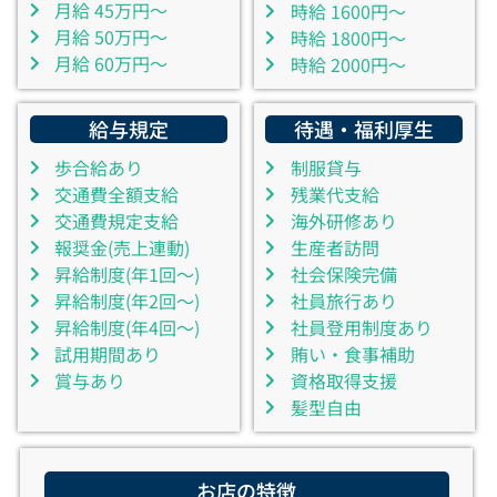
月給 45万円～
時給 1600円～
月給 50万円～
時給 1800円～
月給 60万円～
時給 2000円～
給与規定
待遇・福利厚生
歩合給あり
制服貸与
交通費全額支給
残業代支給
交通費規定支給
海外研修あり
報奨金(売上連動)
生産者訪問
昇給制度(年1回～)
社会保険完備
昇給制度(年2回～)
社員旅行あり
昇給制度(年4回～)
社員登用制度あり
試用期間あり
賄い・食事補助
賞与あり
資格取得支援
髪型自由
お店の特徴