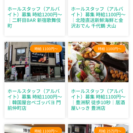
ホールスタッフ（アルバ
ホールスタッフ（アルバ
イト）募集 時給1200円～
イト）募集 時給1100円～
｜二軒目BAR 新宿歌舞伎
｜北陸直送新鮮海鮮と金
町
沢おでん 千代鶴 大山
時給 1100円～
時給 1100円～
ホールスタッフ（アルバ
ホールスタッフ（アルバ
イト）募集 時給1100円～
イト）募集 時給1100円～
｜韓国屋台ペゴッパヨ 門
｜豊洲駅 徒歩10秒｜居酒
前仲町店
屋いっき 豊洲店
時給 1100円～
月給 25万円～