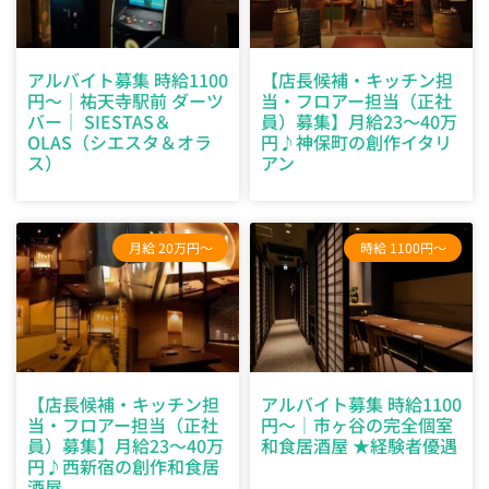
アルバイト募集 時給1100
【店長候補・キッチン担
円～｜祐天寺駅前 ダーツ
当・フロアー担当（正社
バー｜ SIESTAS＆
員）募集】月給23〜40万
OLAS（シエスタ＆オラ
円♪神保町の創作イタリ
ス）
アン
月給 20万円～
時給 1100円～
【店長候補・キッチン担
アルバイト募集 時給1100
当・フロアー担当（正社
円〜｜市ヶ谷の完全個室
員）募集】月給23〜40万
和食居酒屋 ★経験者優遇
円♪西新宿の創作和食居
酒屋