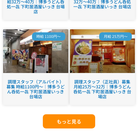
給32万～40万｜博多うどん呑
32万～40万｜博多うどん呑処
処一㐂 下町居酒屋いっき 台場
一㐂 下町居酒屋いっき 台場店
店
時給 1100円～
月給 25万円～
調理スタッフ（アルバイト）
調理スタッフ（正社員）募集
募集 時給1100円～｜博多うど
月給25万～32万｜博多うどん
ん呑処一㐂 下町居酒屋いっき
呑処一㐂 下町居酒屋いっき 台
台場店
場店
もっと見る