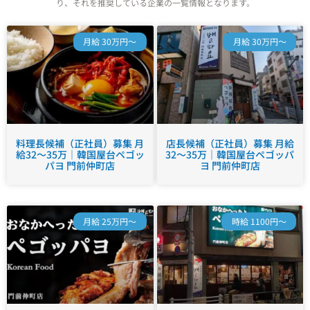
り、それを推奨している企業の一覧情報となります。
月給 30万円～
月給 30万円～
料理長候補（正社員）募集 月
店長候補（正社員）募集 月給
給32～35万｜韓国屋台ペゴッ
32～35万｜韓国屋台ペゴッパ
パヨ 門前仲町店
ヨ 門前仲町店
月給 25万円～
時給 1100円～