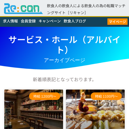
飲食人の飲食人による飲食人の為の転職マッチ
ングサイト［リキャン］
求人情報
会員登録
キャンペーン
飲食人ブログ
マイページ
サービス・ホール（アルバイ
ト）
アーカイブページ
新着順表記となっております。
時給 1200円～
時給 1100円～