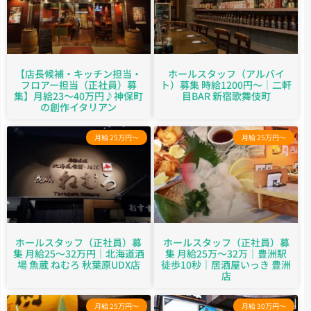
【店長候補・キッチン担当・
ホールスタッフ（アルバイ
フロアー担当（正社員）募
ト）募集 時給1200円～｜二軒
集】月給23〜40万円♪神保町
目BAR 新宿歌舞伎町
の創作イタリアン
月給 25万円～
月給 25万円～
ホールスタッフ（正社員）募
ホールスタッフ（正社員）募
集 月給25～32万円｜北海道酒
集 月給25万～32万｜豊洲駅
場 魚蔵 ねむろ 秋葉原UDX店
徒歩10秒｜居酒屋いっき 豊洲
店
月給 25万円～
月給 30万円～