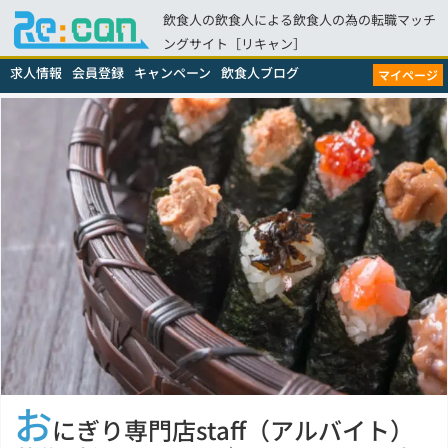
飲食人の飲食人による飲食人の為の転職マッチ
ングサイト［リキャン］
求人情報
会員登録
キャンペーン
飲食人ブログ
マイページ
お
にぎり専門店staff（アルバイト）