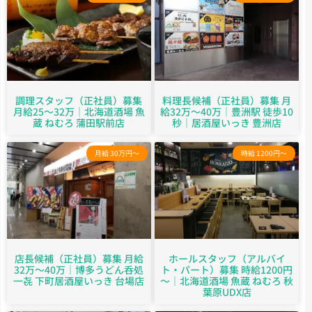
調理スタッフ（正社員）募集
料理長候補（正社員）募集 月
月給25～32万｜北海道酒場 魚
給32万～40万｜豊洲駅 徒歩10
蔵 ねむろ 蒲田駅前店
秒｜居酒屋いっき 豊洲店
月給 30万円～
時給 1200円～
店長候補（正社員）募集 月給
ホールスタッフ（アルバイ
32万～40万｜博多うどん呑処
ト・パート）募集 時給1200円
一㐂 下町居酒屋いっき 台場店
～｜北海道酒場 魚蔵 ねむろ 秋
葉原UDX店