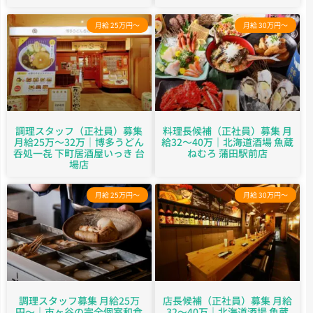
月給 25万円～
月給 30万円～
調理スタッフ（正社員）募集
料理長候補（正社員）募集 月
月給25万～32万｜博多うどん
給32～40万｜北海道酒場 魚蔵
呑処一㐂 下町居酒屋いっき 台
ねむろ 蒲田駅前店
場店
月給 25万円～
月給 30万円～
調理スタッフ募集 月給25万
店長候補（正社員）募集 月給
円〜｜市ヶ谷の完全個室和食
32～40万｜北海道酒場 魚蔵