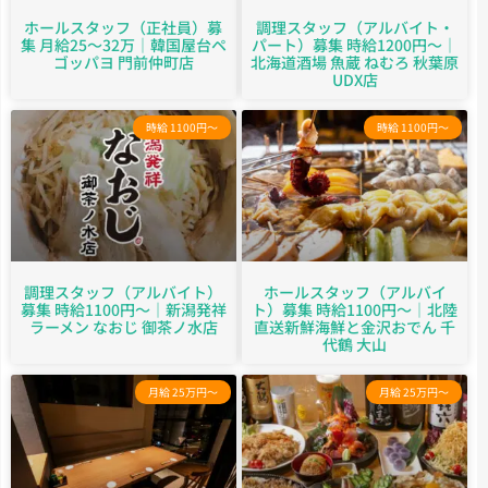
ホールスタッフ（正社員）募
調理スタッフ（アルバイト・
集 月給25～32万｜韓国屋台ペ
パート）募集 時給1200円～｜
ゴッパヨ 門前仲町店
北海道酒場 魚蔵 ねむろ 秋葉原
UDX店
時給 1100円～
時給 1100円～
調理スタッフ（アルバイト）
ホールスタッフ（アルバイ
募集 時給1100円～｜新潟発祥
ト）募集 時給1100円～｜北陸
ラーメン なおじ 御茶ノ水店
直送新鮮海鮮と金沢おでん 千
代鶴 大山
月給 25万円～
月給 25万円～