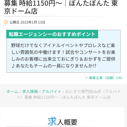
募集 時給1150円～｜ぼんたぼんた 東
京ドーム店
公開日
2023年1月 13日
転職エージェンシーのおすすめポイント
野球だけでなくアイドルイベントやプロレスなど楽
しい雰囲気の中働けます！試合やコンサートをお楽
しみのお客様に出来立ておにぎり＆おかずをご提供
♪あなたもチームの一員になりませんか!?
＞ 募集企業（店舗）URL
ホーム
»
求人情報
»
アルバイト
»
おにぎり専門店staff（アルバイ
ト）募集 時給1150円～｜ぼんたぼんた 東京ドーム店
求
人概要