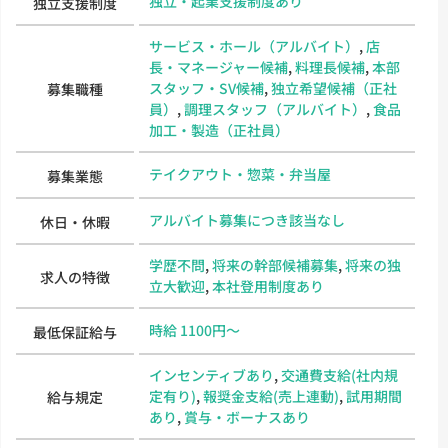
独立・起業支援制度あり
独立支援制度
サービス・ホール（アルバイト）
,
店
長・マネージャー候補
,
料理長候補
,
本部
スタッフ・SV候補
,
独立希望候補（正社
募集職種
員）
,
調理スタッフ（アルバイト）
,
食品
加工・製造（正社員）
テイクアウト・惣菜・弁当屋
募集業態
アルバイト募集につき該当なし
休日・休暇
学歴不問
,
将来の幹部候補募集
,
将来の独
求人の特徴
立大歓迎
,
本社登用制度あり
時給 1100円～
最低保証給与
インセンティブあり
,
交通費支給(社内規
定有り)
,
報奨金支給(売上連動)
,
試用期間
給与規定
あり
,
賞与・ボーナスあり