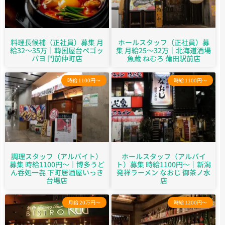
料理長候補（正社員）募集 月
ホールスタッフ（正社員）募
給32～35万｜韓国屋台ペゴッ
集 月給25～32万｜北海道酒場
パヨ 門前仲町店
魚蔵 ねむろ 蒲田駅前店
時給 1100円～
時給 1100円～
調理スタッフ（アルバイト）
ホールスタッフ（アルバイ
募集 時給1100円～｜博多うど
ト）募集 時給1100円～｜新潟
ん呑処一㐂 下町居酒屋いっき
発祥ラーメン なおじ 御茶ノ水
台場店
店
月給 20万円～
時給 1200円～