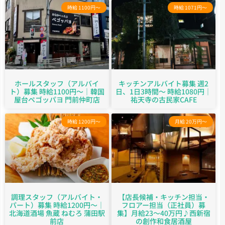
時給 1100円～
時給 1071円～
ホールスタッフ（アルバイ
キッチンアルバイト募集 週2
ト）募集 時給1100円～｜韓国
日、1日3時間～ 時給1080円｜
屋台ペゴッパヨ 門前仲町店
祐天寺の古民家CAFE
時給 1200円～
月給 20万円～
調理スタッフ（アルバイト・
【店長候補・キッチン担当・
パート）募集 時給1200円～｜
フロアー担当（正社員）募
北海道酒場 魚蔵 ねむろ 蒲田駅
集】月給23〜40万円♪西新宿
前店
の創作和食居酒屋