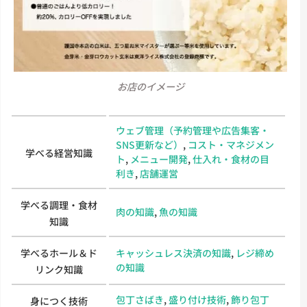
お店のイメージ
ウェブ管理（予約管理や広告集客・
SNS更新など）
,
コスト・マネジメン
学べる経営知識
ト
,
メニュー開発
,
仕入れ・食材の目
利き
,
店舗運営
学べる調理・食材
肉の知識
,
魚の知識
知識
学べるホール＆ド
キャッシュレス決済の知識
,
レジ締め
の知識
リンク知識
包丁さばき
,
盛り付け技術
,
飾り包丁
身につく技術