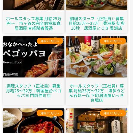
ホールスタッフ募集 月給25万
調理スタッフ（正社員）募集
円〜｜市ヶ谷の完全個室和食
月給25万～32万｜豊洲駅 徒歩
居酒屋 ★経験者優遇
10秒｜居酒屋いっき 豊洲店
月給 25万円～
月給 25万円～
調理スタッフ（正社員）募集
ホールスタッフ（正社員）募
月給25～32万｜韓国屋台ペゴ
集 月給25万～32万｜博多うど
ッパヨ 門前仲町店
ん呑処一㐂 下町居酒屋いっき
台場店
月給 30万円～
月給 25万円～