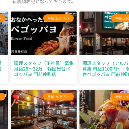
新着順表記となっております。
～
月給 25万円～
時給 11
月
調理スタッフ（正社員）募集
調理スタッフ（アルバ
ゴ
月給25～32万｜韓国屋台ペ
募集 時給1100円～｜
ゴッパヨ 門前仲町店
台ペゴッパヨ 門前仲
～
月給 30万円～
時給 11