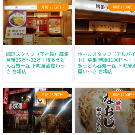
月給 25万円～
時給 1100円
調理スタッフ（正社員）募集
ホールスタッフ（アルバ
月給25万～32万｜博多うど
ト）募集 時給1100円～｜
ん呑処一㐂 下町居酒屋いっ
多うどん呑処一㐂 下町居
き 台場店
屋いっき 台場店
月給 25万円～
時給 1100円