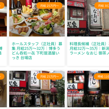
～
月給 25万円～
月給 3
イ
ホールスタッフ（正社員）募
料理長候補（正社員）
博
集 月給25万～32万｜博多う
月給32万～35万｜新
酒
どん呑処一㐂 下町居酒屋い
ラーメン なおじ 御茶
っき 台場店
～
月給 25万円～
時給 11