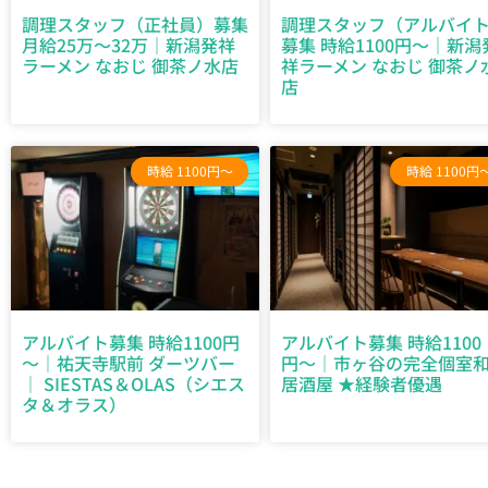
調理スタッフ（正社員）募集
調理スタッフ（アルバイ
月給25万～32万｜新潟発祥
募集 時給1100円～｜新潟
ラーメン なおじ 御茶ノ水店
祥ラーメン なおじ 御茶ノ
店
時給 1100円～
時給 1100円
アルバイト募集 時給1100円
アルバイト募集 時給1100
～｜祐天寺駅前 ダーツバー
円〜｜市ヶ谷の完全個室
｜ SIESTAS＆OLAS（シエス
居酒屋 ★経験者優遇
タ＆オラス）