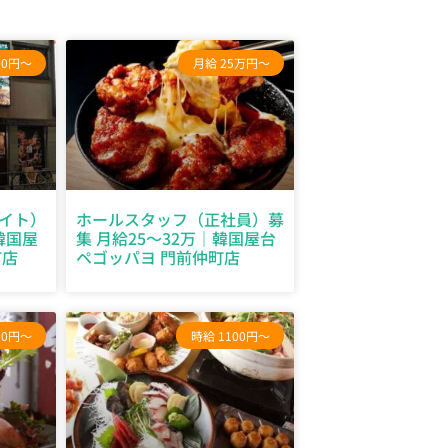
00円～
月給 25万円～
イト）
ホールスタッフ（正社員）募
韓国屋
集 月給25～32万｜韓国屋台
町店
ペゴッパヨ 門前仲町店
00円～
時給 1100円～