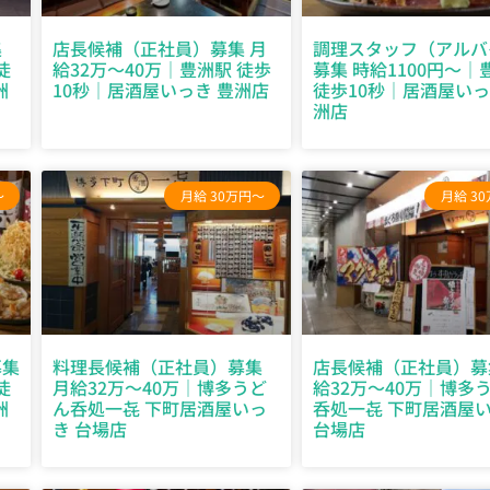
集
店長候補（正社員）募集 月
調理スタッフ（アルバ
徒
給32万～40万｜豊洲駅 徒歩
募集 時給1100円～｜
洲
10秒｜居酒屋いっき 豊洲店
徒歩10秒｜居酒屋いっ
洲店
～
月給 30万円～
月給 3
募集
料理長候補（正社員）募集
店長候補（正社員）募
徒
月給32万～40万｜博多うど
給32万～40万｜博多
洲
ん呑処一㐂 下町居酒屋いっ
呑処一㐂 下町居酒屋
き 台場店
台場店