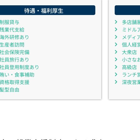
待遇・福利厚生
制服貸与
多店舗
残業代支給
ミドル
海外研修あり
メディ
生産者訪問
個人経
社会保険完備
大衆店
社員旅行あり
小さな
社員登用制度あり
高級店
賄い・食事補助
ランチ
資格取得支援
深夜営
髪型自由