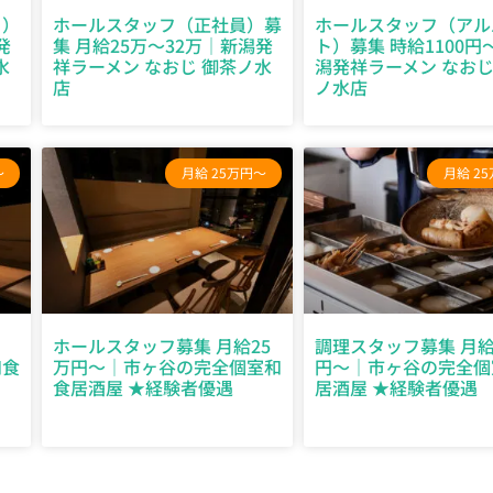
ト）
ホールスタッフ（正社員）募
ホールスタッフ（アル
発
集 月給25万～32万｜新潟発
ト）募集 時給1100円
水
祥ラーメン なおじ 御茶ノ水
潟発祥ラーメン なおじ
店
ノ水店
～
月給 25万円～
月給 2
ホールスタッフ募集 月給25
調理スタッフ募集 月給
和食
万円〜｜市ヶ谷の完全個室和
円〜｜市ヶ谷の完全個
食居酒屋 ★経験者優遇
居酒屋 ★経験者優遇