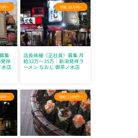
0万円～
月給 30万円～
募集
店長候補（正社員）募集 月
潟発祥
給32万～35万｜新潟発祥ラ
ノ水店
ーメン なおじ 御茶ノ水店
00円～
時給 1100円～