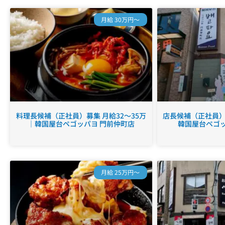
月給 30万円～
料理長候補（正社員）募集 月給32～35万
店長候補（正社員）募
｜韓国屋台ペゴッパヨ 門前仲町店
韓国屋台ペゴッ
月給 25万円～