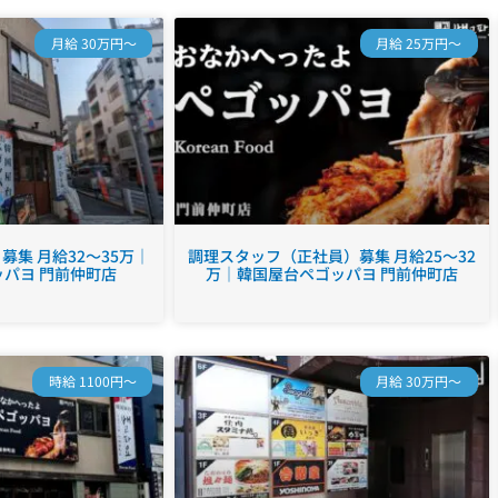
月給 30万円～
月給 25万円～
集 月給32～35万｜
調理スタッフ（正社員）募集 月給25～32
パヨ 門前仲町店
万｜韓国屋台ペゴッパヨ 門前仲町店
時給 1100円～
月給 30万円～