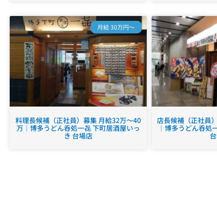
月給 30万円～
料理長候補（正社員）募集 月給32万～40
店長候補（正社員）募
万｜博多うどん呑処一㐂 下町居酒屋いっ
｜博多うどん呑処一
き 台場店
台