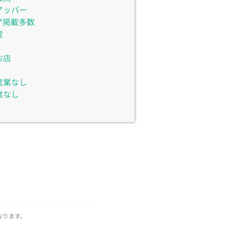
アッパー
ア掲載多数
営
お店
営業なし
業なし
なります。