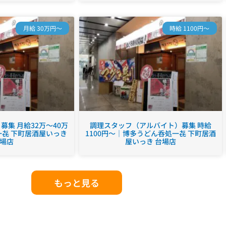
月給 30万円～
時給 1100円～
集 月給32万～40万
調理スタッフ（アルバイト）募集 時給
㐂 下町居酒屋いっき
1100円～｜博多うどん呑処一㐂 下町居酒
場店
屋いっき 台場店
もっと見る