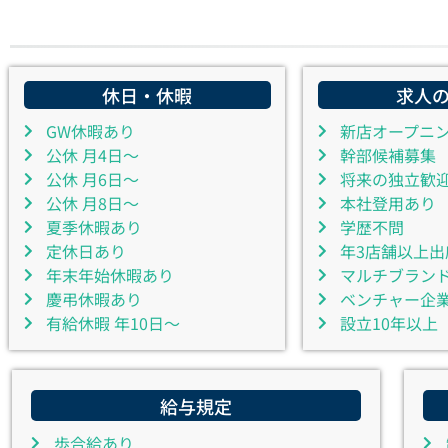
休日・休暇
求人
GW休暇あり
新店オープニ
公休 月4日～
幹部候補募集
公休 月6日～
将来の独立歓
公休 月8日～
本社登用あり
夏季休暇あり
学歴不問
定休日あり
年3店舗以上出
年末年始休暇あり
マルチブラン
慶弔休暇あり
ベンチャー企
有給休暇 年10日～
設立10年以上
給与規定
歩合給あり