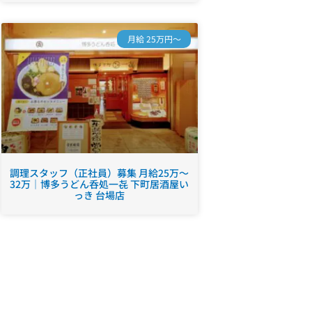
月給 25万円～
調理スタッフ（正社員）募集 月給25万～
32万｜博多うどん呑処一㐂 下町居酒屋い
っき 台場店