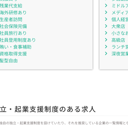
残業代支給
ミドル
海外研修あり
メディ
生産者訪問
個人経
社会保険完備
大衆店
社員旅行あり
小さな
社員登用制度あり
高級店
賄い・食事補助
ランチ
資格取得支援
深夜営
髪型自由
立・起業支援制度のある求人
独自の独立・起業支援制度を設けていたり、それを推奨している企業の一覧情報と