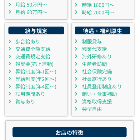
月給 50万円～
時給 1800円～
月給 60万円～
時給 2000円～
給与規定
待遇・福利厚生
歩合給あり
制服貸与
交通費全額支給
残業代支給
交通費規定支給
海外研修あり
報奨金(売上連動)
生産者訪問
昇給制度(年1回～)
社会保険完備
昇給制度(年2回～)
社員旅行あり
昇給制度(年4回～)
社員登用制度あり
試用期間あり
賄い・食事補助
賞与あり
資格取得支援
髪型自由
お店の特徴