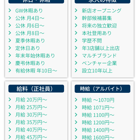
GW休暇あり
新店オープニング
公休 月4日～
幹部候補募集
公休 月6日～
将来の独立歓迎
公休 月8日～
本社登用あり
夏季休暇あり
学歴不問
定休日あり
年3店舗以上出店
年末年始休暇あり
マルチブランド
慶弔休暇あり
ベンチャー企業
有給休暇 年10日～
設立10年以上
給料（正社員）
時給（アルバイト）
月給 20万円～
時給 ～1070円
月給 25万円～
時給 1071円～
月給 30万円～
時給 1100円～
月給 35万円～
時給 1200円～
月給 40万円～
時給 1400円～
月給 45万円～
時給 1600円～