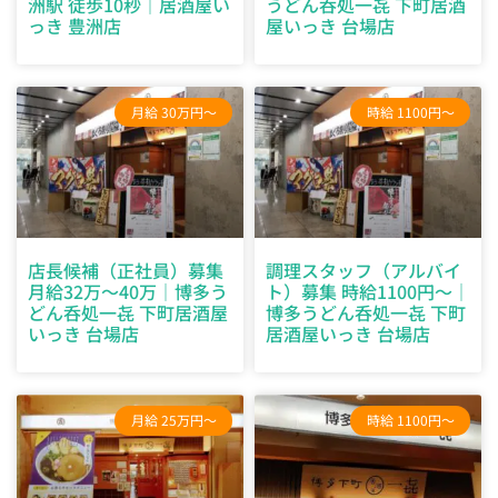
洲駅 徒歩10秒｜居酒屋い
うどん呑処一㐂 下町居酒
っき 豊洲店
屋いっき 台場店
月給 30万円～
時給 1100円～
店長候補（正社員）募集
調理スタッフ（アルバイ
月給32万～40万｜博多う
ト）募集 時給1100円～｜
どん呑処一㐂 下町居酒屋
博多うどん呑処一㐂 下町
いっき 台場店
居酒屋いっき 台場店
月給 25万円～
時給 1100円～