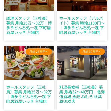
調理スタッフ（正社員）
ホールスタッフ（アルバ
募集 月給25万～32万｜博
イト）募集 時給1100円～
多うどん呑処一㐂 下町居
｜博多うどん呑処一㐂 下
酒屋いっき 台場店
町居酒屋いっき 台場店
月給 25万円～
月給 30万円～
ホールスタッフ（正社
料理長候補（正社員）募
員）募集 月給25万～32万
集 月給32～40万円｜北海
｜博多うどん呑処一㐂 下
道酒場 魚蔵 ねむろ 秋葉
町居酒屋いっき 台場店
原UDX店