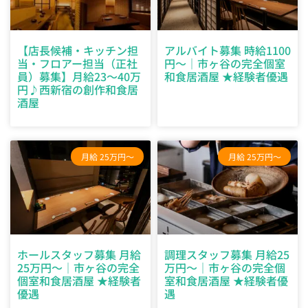
【店長候補・キッチン担
アルバイト募集 時給1100
当・フロアー担当（正社
円〜｜市ヶ谷の完全個室
員）募集】月給23〜40万
和食居酒屋 ★経験者優遇
円♪西新宿の創作和食居
酒屋
月給 25万円～
月給 25万円～
ホールスタッフ募集 月給
調理スタッフ募集 月給25
25万円〜｜市ヶ谷の完全
万円〜｜市ヶ谷の完全個
個室和食居酒屋 ★経験者
室和食居酒屋 ★経験者優
優遇
遇