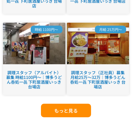
処一㐂 下町居酒屋いっき 台場
一㐂 下町居酒屋いっき 台場店
店
時給 1100円～
月給 25万円～
調理スタッフ（アルバイト）
調理スタッフ（正社員）募集
募集 時給1100円～｜博多うど
月給25万～32万｜博多うどん
ん呑処一㐂 下町居酒屋いっき
呑処一㐂 下町居酒屋いっき 台
台場店
場店
もっと見る