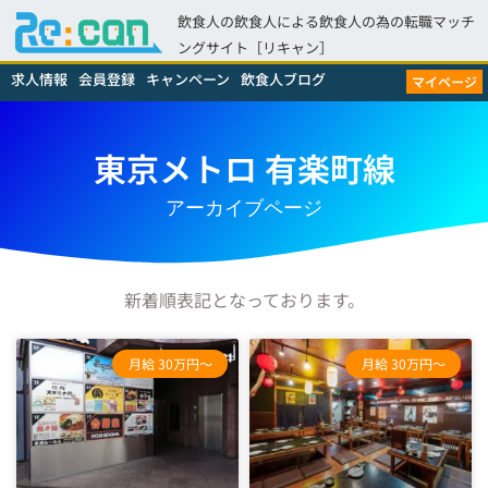
飲食人の飲食人による飲食人の為の転職マッチ
ングサイト［リキャン］
求人情報
会員登録
キャンペーン
飲食人ブログ
マイページ
東京メトロ 有楽町線
アーカイブページ
新着順表記となっております。
月給 30万円～
月給 30万円～