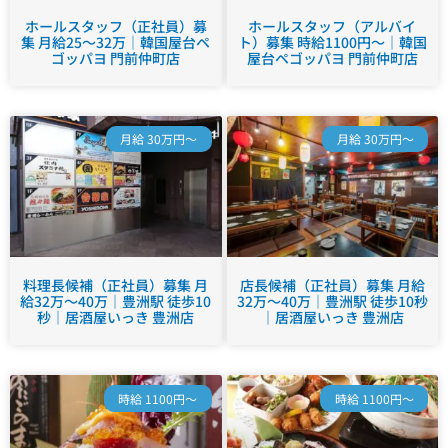
ホールスタッフ（正社員）募
ホールスタッフ（アルバイ
集 月給25～32万｜韓国屋台ペ
ト）募集 時給1100円～｜韓国
ゴッパヨ 門前仲町店
屋台ペゴッパヨ 門前仲町店
月給 30万円～
月給 30万円～
料理長候補（正社員）募集 月
店長候補（正社員）募集 月給
給32万～40万｜豊洲駅 徒歩10
32万～40万｜豊洲駅 徒歩10秒
秒｜居酒屋いっき 豊洲店
｜居酒屋いっき 豊洲店
時給 1100円～
時給 1100円～