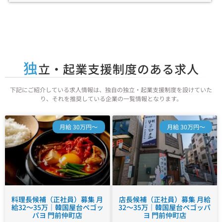
独
立・起業支援制度のある求人
下記にご紹介している求人情報は、独自の独立・起業支援制度を設けていた
り、それを推奨している企業の一覧情報となります。
月給 30万円～
月給 30万円～
料理長候補（正社員）募集 月
店長候補（正社員）募集 月給
給32～35万｜韓国屋台ペゴッ
32～35万｜韓国屋台ペゴッパ
パヨ 門前仲町店
ヨ 門前仲町店