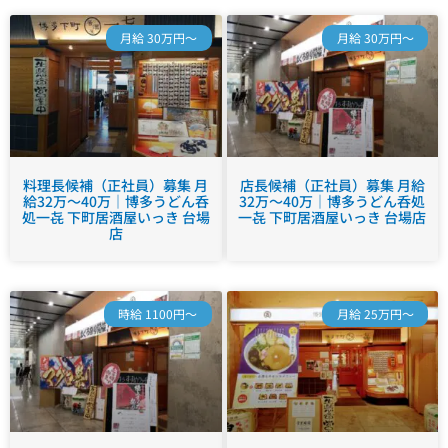
月給 30万円～
月給 30万円～
料理長候補（正社員）募集 月
店長候補（正社員）募集 月給
給32万～40万｜博多うどん呑
32万～40万｜博多うどん呑処
処一㐂 下町居酒屋いっき 台場
一㐂 下町居酒屋いっき 台場店
店
時給 1100円～
月給 25万円～