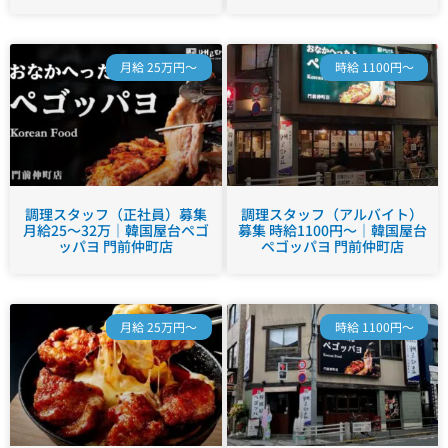
月給 25万円～
時給 1100円～
調理スタッフ（正社員）募集
調理スタッフ（アルバイト）
月給25～32万｜韓国屋台ペゴ
募集 時給1100円～｜韓国屋台
ッパヨ 門前仲町店
ペゴッパヨ 門前仲町店
月給 25万円～
時給 1100円～