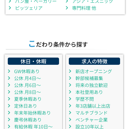
パン屋・ベーカリー
アジア・エスニック
ピッツェリア
専門料理 他
こ
だわり条件から探す
休日・休暇
求人の特徴
GW休暇あり
新店オープニング
公休 月4日～
幹部候補募集
公休 月6日～
将来の独立歓迎
公休 月8日～
本社登用あり
夏季休暇あり
学歴不問
定休日あり
年3店舗以上出店
年末年始休暇あり
マルチブランド
慶弔休暇あり
ベンチャー企業
有給休暇 年10日～
設立10年以上