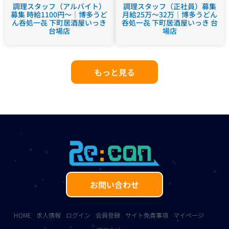
調理スタッフ（アルバイト）
調理スタッフ（正社員）募集
募集 時給1100円～｜博多うど
月給25万～32万｜博多うどん
ん呑処一㐂 下町居酒屋いっき
呑処一㐂 下町居酒屋いっき 台
台場店
場店
もっと見る
お問い合わせ
HOME
求人情報
ログイン
会員登録
サイト免責事項
マイページ