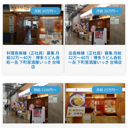
月給 30万円～
月給 30万円～
料理長候補（正社員）募集 月
店長候補（正社員）募集 月給
給32万～40万｜博多うどん呑
32万～40万｜博多うどん呑処
処一㐂 下町居酒屋いっき 台場
一㐂 下町居酒屋いっき 台場店
店
時給 1100円～
月給 25万円～