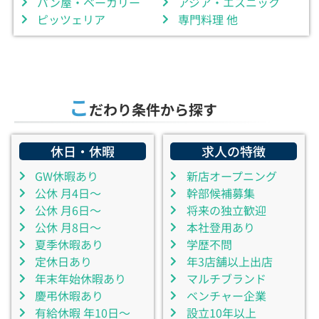
パン屋・ベーカリー
アジア・エスニック
ピッツェリア
専門料理 他
こ
だわり条件から探す
休日・休暇
求人の特徴
GW休暇あり
新店オープニング
公休 月4日～
幹部候補募集
公休 月6日～
将来の独立歓迎
公休 月8日～
本社登用あり
夏季休暇あり
学歴不問
定休日あり
年3店舗以上出店
年末年始休暇あり
マルチブランド
慶弔休暇あり
ベンチャー企業
有給休暇 年10日～
設立10年以上