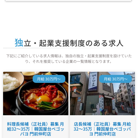
独
立・起業支援制度のある求人
下記にご紹介している求人情報は、独自の独立・起業支援制度を設けていた
り、それを推奨している企業の一覧情報となります。
月給 30万円～
月給 30万円～
料理長候補（正社員）募集 月
店長候補（正社員）募集 月給
給32～35万｜韓国屋台ペゴッ
32～35万｜韓国屋台ペゴッパ
パヨ 門前仲町店
ヨ 門前仲町店