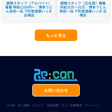
調理スタッフ（アルバイト）
調理スタッフ（正社員）募集
募集 時給1100円～｜博多うど
月給25万～32万｜博多うどん
ん呑処一㐂 下町居酒屋いっき
呑処一㐂 下町居酒屋いっき 台
台場店
場店
もっと見る
お問い合わせ
HOME
求人情報
ログイン
会員登録
サイト免責事項
マイページ