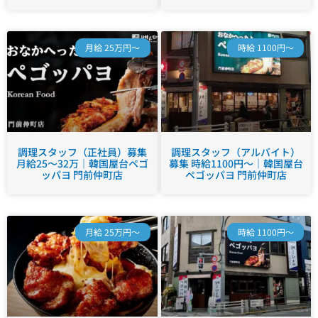
月給 25万円～
時給 1100円～
調理スタッフ（正社員）募集
調理スタッフ（アルバイト）
月給25～32万｜韓国屋台ペゴ
募集 時給1100円～｜韓国屋台
ッパヨ 門前仲町店
ペゴッパヨ 門前仲町店
月給 25万円～
時給 1100円～