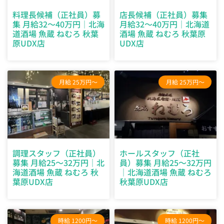
料理長候補（正社員）募
店長候補（正社員）募集
集 月給32～40万円｜北海
月給32～40万円｜北海道
道酒場 魚蔵 ねむろ 秋葉
酒場 魚蔵 ねむろ 秋葉原
原UDX店
UDX店
月給 25万円～
月給 25万円～
調理スタッフ（正社員）
ホールスタッフ（正社
募集 月給25～32万円｜北
員）募集 月給25～32万円
海道酒場 魚蔵 ねむろ 秋
｜北海道酒場 魚蔵 ねむろ
葉原UDX店
秋葉原UDX店
時給 1200円～
時給 1200円～