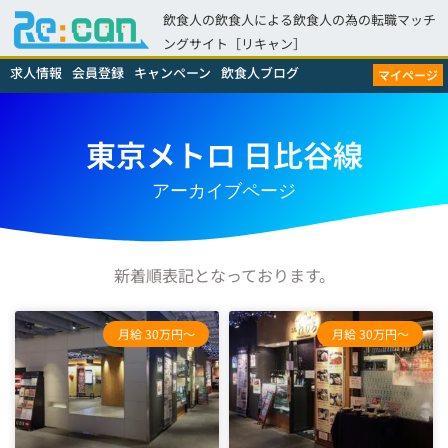
飲食人の飲食人による飲食人の為の転職マッチ
ングサイト［リキャン］
求人情報
会員登録
キャンペーン
飲食人ブログ
マイページ
東京メトロ 日比谷線
アーカイブページ
新着順表記となっております。
月給 30万円～
月給 30万円～