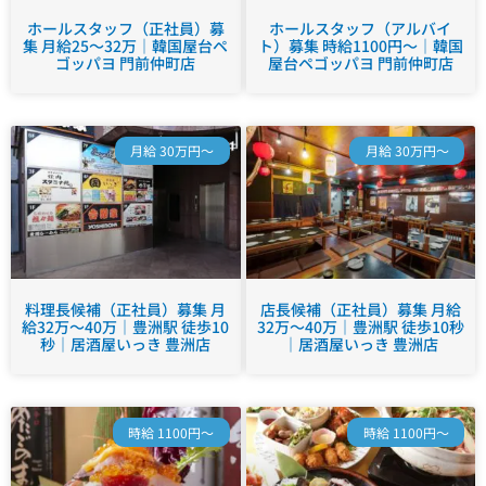
ホールスタッフ（正社員）募
ホールスタッフ（アルバイ
集 月給25～32万｜韓国屋台ペ
ト）募集 時給1100円～｜韓国
ゴッパヨ 門前仲町店
屋台ペゴッパヨ 門前仲町店
月給 30万円～
月給 30万円～
料理長候補（正社員）募集 月
店長候補（正社員）募集 月給
給32万～40万｜豊洲駅 徒歩10
32万～40万｜豊洲駅 徒歩10秒
秒｜居酒屋いっき 豊洲店
｜居酒屋いっき 豊洲店
時給 1100円～
時給 1100円～