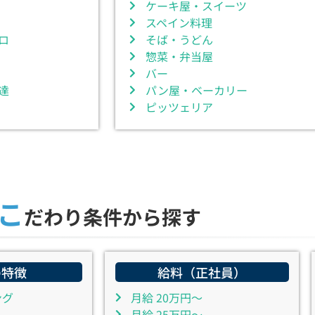
ケーキ屋・スイーツ
スペイン料理
ロ
そば・うどん
惣菜・弁当屋
バー
達
パン屋・ベーカリー
ピッツェリア
こ
だわり条件から探す
の特徴
給料（正社員）
ング
月給 20万円～
月給 25万円～