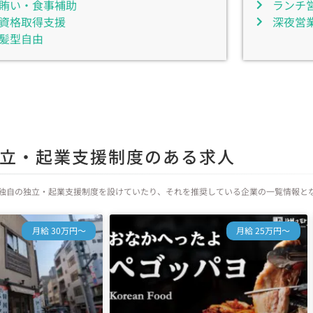
賄い・食事補助
ランチ
資格取得支援
深夜営
髪型自由
立・起業支援制度のある求人
独自の独立・起業支援制度を設けていたり、それを推奨している企業の一覧情報と
月給 30万円～
月給 25万円～