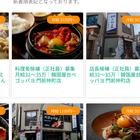
新着順表記となっております。
～
月給 30万円～
月給 3
イ
料理長候補（正社員）募集
店長候補（正社員）募
北
月給32～35万｜韓国屋台ペ
給32～35万｜韓国屋
でん
ゴッパヨ 門前仲町店
ッパヨ 門前仲町店
～
時給 1100円～
月給 2