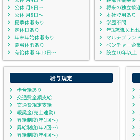
公休 月6日～
将来の独立歓
公休 月8日～
本社登用あり
夏季休暇あり
学歴不問
定休日あり
年3店舗以上出
年末年始休暇あり
マルチブラン
慶弔休暇あり
ベンチャー企
有給休暇 年10日～
設立10年以上
給与規定
歩合給あり
交通費全額支給
交通費規定支給
報奨金(売上連動)
昇給制度(年1回～)
昇給制度(年2回～)
昇給制度(年4回～)