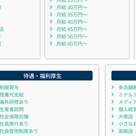
迎
月給 30万円～
月給 35万円～
月給 40万円～
店
月給 45万円～
ド
月給 50万円～
業
月給 60万円～
待遇・福利厚生
制服貸与
多店舗
残業代支給
ミドル
海外研修あり
メディ
生産者訪問
個人経
社会保険完備
大衆店
社員旅行あり
小さな
社員登用制度あり
高級店