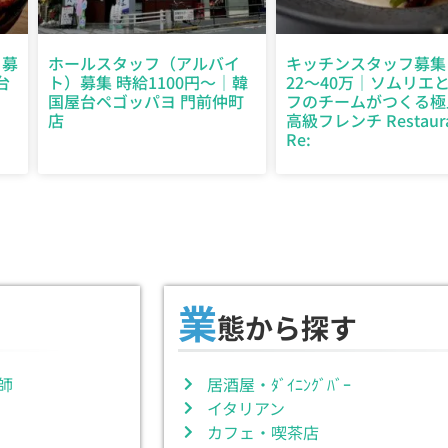
）募
ホールスタッフ（アルバイ
キッチンスタッフ募集
台
ト）募集 時給1100円～｜韓
22～40万｜ソムリエ
国屋台ペゴッパヨ 門前仲町
フのチームがつくる極
店
高級フレンチ Restaur
Re:
業
態から探す
師
居酒屋・ﾀﾞｲﾆﾝｸﾞﾊﾞｰ
イタリアン
カフェ・喫茶店