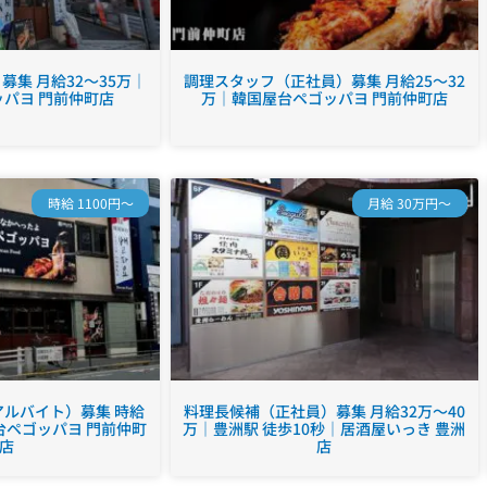
集 月給32～35万｜
調理スタッフ（正社員）募集 月給25～32
パヨ 門前仲町店
万｜韓国屋台ペゴッパヨ 門前仲町店
時給 1100円～
月給 30万円～
ルバイト）募集 時給
料理長候補（正社員）募集 月給32万～40
台ペゴッパヨ 門前仲町
万｜豊洲駅 徒歩10秒｜居酒屋いっき 豊洲
店
店