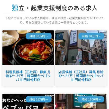
独
立・起業支援制度のある求人
下記にご紹介している求人情報は、独自の独立・起業支援制度を設けていた
り、それを推奨している企業の一覧情報となります。
月給 30万円～
月給 30万円～
料理長候補（正社員）募集 月
店長候補（正社員）募集 月給
給32～35万｜韓国屋台ペゴッ
32～35万｜韓国屋台ペゴッパ
パヨ 門前仲町店
ヨ 門前仲町店
月給 25万円～
時給 1100円～