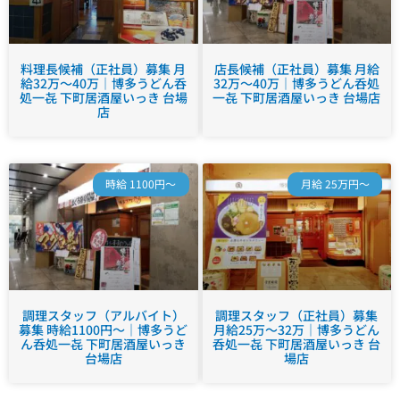
料理長候補（正社員）募集 月
店長候補（正社員）募集 月給
給32万～40万｜博多うどん呑
32万～40万｜博多うどん呑処
処一㐂 下町居酒屋いっき 台場
一㐂 下町居酒屋いっき 台場店
店
時給 1100円～
月給 25万円～
調理スタッフ（アルバイト）
調理スタッフ（正社員）募集
募集 時給1100円～｜博多うど
月給25万～32万｜博多うどん
ん呑処一㐂 下町居酒屋いっき
呑処一㐂 下町居酒屋いっき 台
台場店
場店