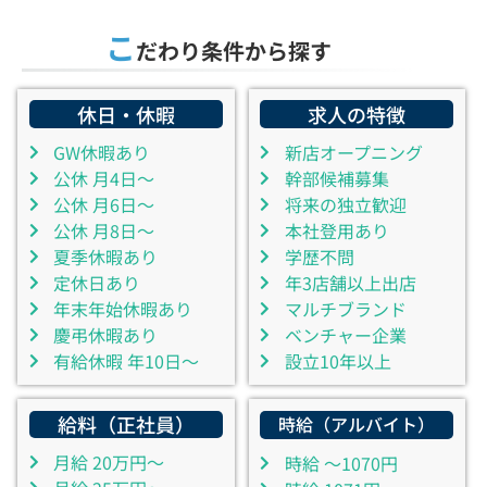
こ
だわり条件から探す
休日・休暇
求人の特徴
GW休暇あり
新店オープニング
公休 月4日～
幹部候補募集
公休 月6日～
将来の独立歓迎
公休 月8日～
本社登用あり
夏季休暇あり
学歴不問
定休日あり
年3店舗以上出店
年末年始休暇あり
マルチブランド
慶弔休暇あり
ベンチャー企業
有給休暇 年10日～
設立10年以上
給料（正社員）
時給（アルバイト）
月給 20万円～
時給 ～1070円