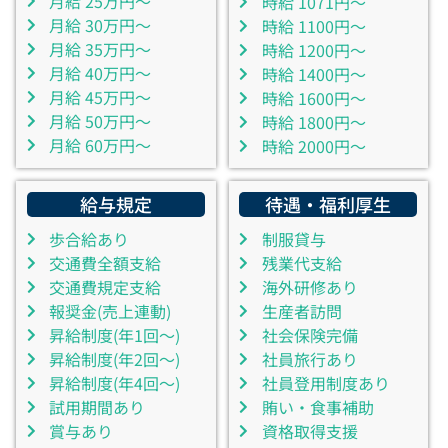
月給 25万円～
時給 1071円～
月給 30万円～
時給 1100円～
月給 35万円～
時給 1200円～
月給 40万円～
時給 1400円～
月給 45万円～
時給 1600円～
月給 50万円～
時給 1800円～
月給 60万円～
時給 2000円～
給与規定
待遇・福利厚生
歩合給あり
制服貸与
交通費全額支給
残業代支給
交通費規定支給
海外研修あり
報奨金(売上連動)
生産者訪問
昇給制度(年1回～)
社会保険完備
昇給制度(年2回～)
社員旅行あり
昇給制度(年4回～)
社員登用制度あり
試用期間あり
賄い・食事補助
賞与あり
資格取得支援