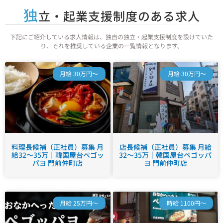
独
立・起業支援制度のある求人
下記にご紹介している求人情報は、独自の独立・起業支援制度を設けていた
り、それを推奨している企業の一覧情報となります。
月給 30万円～
月給 30万円～
料理長候補（正社員）募集 月
店長候補（正社員）募集 月給
給32～35万｜韓国屋台ペゴッ
32～35万｜韓国屋台ペゴッパ
パヨ 門前仲町店
ヨ 門前仲町店
月給 25万円～
時給 1100円～