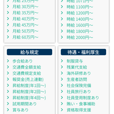
月給 25万円～
時給 1071円～
月給 30万円～
時給 1100円～
月給 35万円～
時給 1200円～
月給 40万円～
時給 1400円～
月給 45万円～
時給 1600円～
月給 50万円～
時給 1800円～
月給 60万円～
時給 2000円～
給与規定
待遇・福利厚生
歩合給あり
制服貸与
交通費全額支給
残業代支給
交通費規定支給
海外研修あり
報奨金(売上連動)
生産者訪問
昇給制度(年1回～)
社会保険完備
昇給制度(年2回～)
社員旅行あり
昇給制度(年4回～)
社員登用制度あり
試用期間あり
賄い・食事補助
賞与あり
資格取得支援