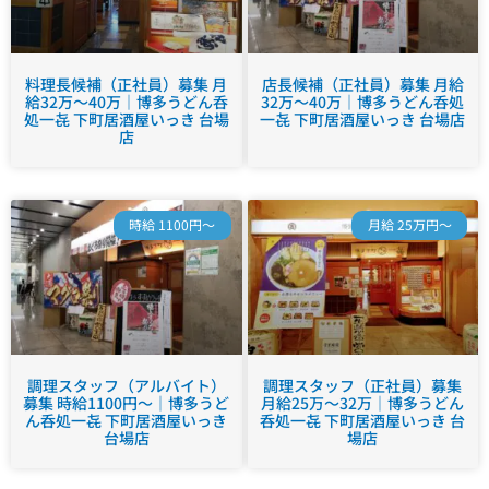
料理長候補（正社員）募集 月
店長候補（正社員）募集 月給
給32万～40万｜博多うどん呑
32万～40万｜博多うどん呑処
処一㐂 下町居酒屋いっき 台場
一㐂 下町居酒屋いっき 台場店
店
時給 1100円～
月給 25万円～
調理スタッフ（アルバイト）
調理スタッフ（正社員）募集
募集 時給1100円～｜博多うど
月給25万～32万｜博多うどん
ん呑処一㐂 下町居酒屋いっき
呑処一㐂 下町居酒屋いっき 台
台場店
場店