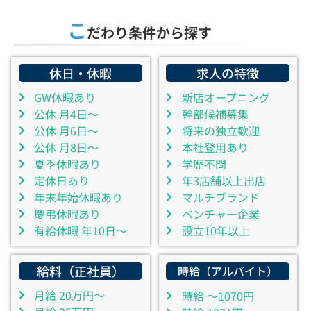
こ
だわり条件から探す
休日・休暇
求人の特徴
GW休暇あり
新店オープニング
公休 月4日～
幹部候補募集
公休 月6日～
将来の独立歓迎
公休 月8日～
本社登用あり
夏季休暇あり
学歴不問
定休日あり
年3店舗以上出店
年末年始休暇あり
マルチブランド
慶弔休暇あり
ベンチャー企業
有給休暇 年10日～
設立10年以上
給料（正社員）
時給（アルバイト）
月給 20万円～
時給 ～1070円