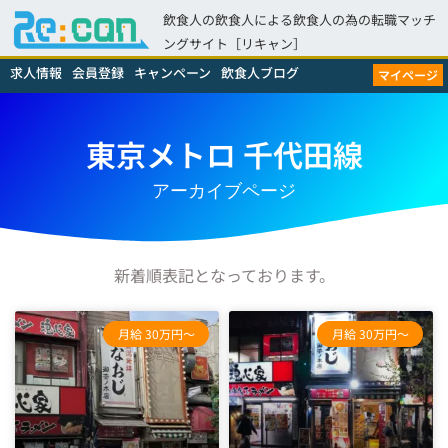
飲食人の飲食人による飲食人の為の転職マッチ
ングサイト［リキャン］
求人情報
会員登録
キャンペーン
飲食人ブログ
マイページ
東京メトロ 千代田線
アーカイブページ
新着順表記となっております。
月給 30万円～
月給 30万円～