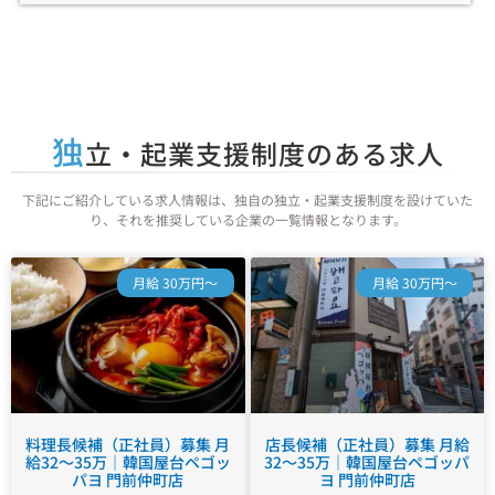
独
立・起業支援制度のある求人
下記にご紹介している求人情報は、独自の独立・起業支援制度を設けていた
り、それを推奨している企業の一覧情報となります。
月給 30万円～
月給 30万円～
料理長候補（正社員）募集 月
店長候補（正社員）募集 月給
給32～35万｜韓国屋台ペゴッ
32～35万｜韓国屋台ペゴッパ
パヨ 門前仲町店
ヨ 門前仲町店