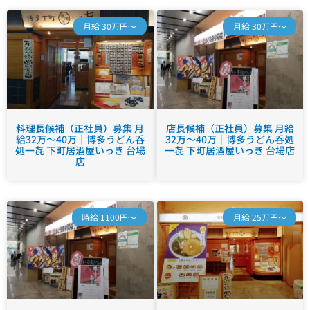
月給 30万円～
月給 30万円～
料理長候補（正社員）募集 月
店長候補（正社員）募集 月給
給32万～40万｜博多うどん呑
32万～40万｜博多うどん呑処
処一㐂 下町居酒屋いっき 台場
一㐂 下町居酒屋いっき 台場店
店
時給 1100円～
月給 25万円～