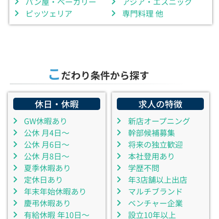
パン屋・ベーカリー
アジア・エスニック
ピッツェリア
専門料理 他
こ
だわり条件から探す
休日・休暇
求人の特徴
GW休暇あり
新店オープニング
公休 月4日～
幹部候補募集
公休 月6日～
将来の独立歓迎
公休 月8日～
本社登用あり
夏季休暇あり
学歴不問
定休日あり
年3店舗以上出店
年末年始休暇あり
マルチブランド
慶弔休暇あり
ベンチャー企業
有給休暇 年10日～
設立10年以上