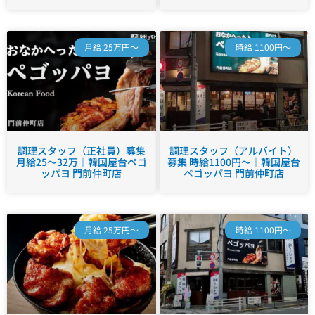
月給 25万円～
時給 1100円～
調理スタッフ（正社員）募集
調理スタッフ（アルバイト）
月給25～32万｜韓国屋台ペゴ
募集 時給1100円～｜韓国屋台
ッパヨ 門前仲町店
ペゴッパヨ 門前仲町店
月給 25万円～
時給 1100円～