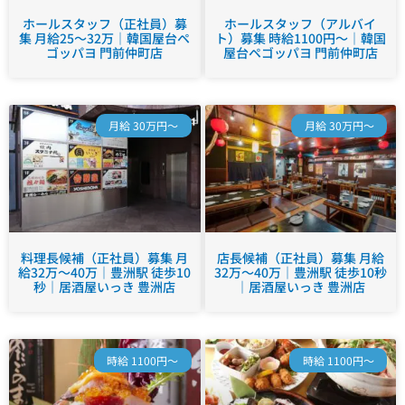
ホールスタッフ（正社員）募
ホールスタッフ（アルバイ
集 月給25～32万｜韓国屋台ペ
ト）募集 時給1100円～｜韓国
ゴッパヨ 門前仲町店
屋台ペゴッパヨ 門前仲町店
月給 30万円～
月給 30万円～
料理長候補（正社員）募集 月
店長候補（正社員）募集 月給
給32万～40万｜豊洲駅 徒歩10
32万～40万｜豊洲駅 徒歩10秒
秒｜居酒屋いっき 豊洲店
｜居酒屋いっき 豊洲店
時給 1100円～
時給 1100円～