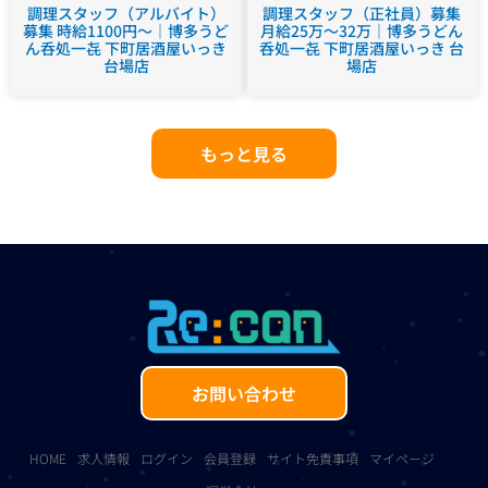
調理スタッフ（アルバイト）
調理スタッフ（正社員）募集
募集 時給1100円～｜博多うど
月給25万～32万｜博多うどん
ん呑処一㐂 下町居酒屋いっき
呑処一㐂 下町居酒屋いっき 台
台場店
場店
もっと見る
お問い合わせ
HOME
求人情報
ログイン
会員登録
サイト免責事項
マイページ