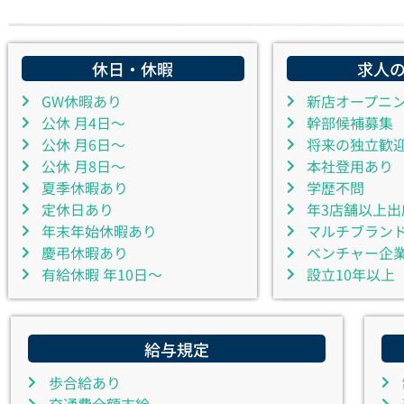
休日・休暇
求人
GW休暇あり
新店オープニ
公休 月4日～
幹部候補募集
公休 月6日～
将来の独立歓
公休 月8日～
本社登用あり
夏季休暇あり
学歴不問
定休日あり
年3店舗以上出
年末年始休暇あり
マルチブラン
慶弔休暇あり
ベンチャー企
有給休暇 年10日～
設立10年以上
給与規定
歩合給あり