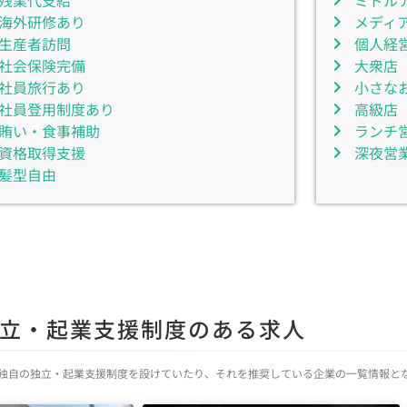
残業代支給
ミドル
海外研修あり
メディ
生産者訪問
個人経
社会保険完備
大衆店
社員旅行あり
小さな
社員登用制度あり
高級店
賄い・食事補助
ランチ
資格取得支援
深夜営
髪型自由
立・起業支援制度のある求人
独自の独立・起業支援制度を設けていたり、それを推奨している企業の一覧情報と