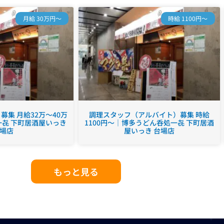
月給 30万円～
時給 1100円～
集 月給32万～40万
調理スタッフ（アルバイト）募集 時給
㐂 下町居酒屋いっき
1100円～｜博多うどん呑処一㐂 下町居酒
場店
屋いっき 台場店
もっと見る