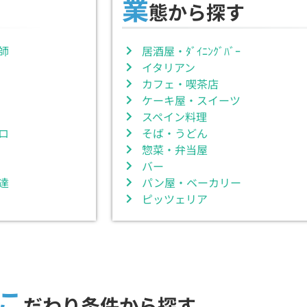
業
態から探す
師
居酒屋・ﾀﾞｲﾆﾝｸﾞﾊﾞｰ
イタリアン
カフェ・喫茶店
ケーキ屋・スイーツ
スペイン料理
ロ
そば・うどん
惣菜・弁当屋
バー
達
パン屋・ベーカリー
ピッツェリア
こ
だわり条件から探す