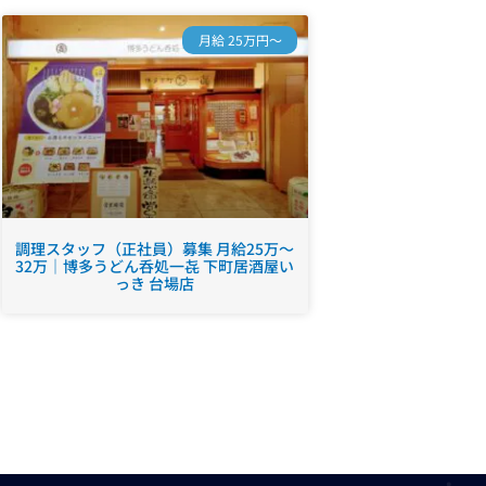
月給 25万円～
調理スタッフ（正社員）募集 月給25万～
32万｜博多うどん呑処一㐂 下町居酒屋い
っき 台場店