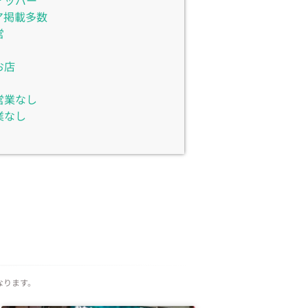
アッパー
ア掲載多数
営
お店
営業なし
業なし
なります。