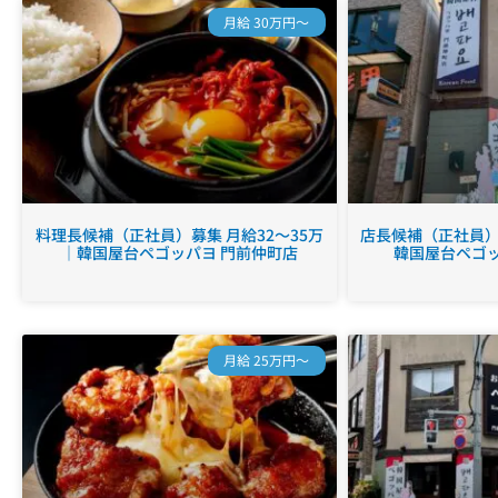
月給 30万円～
料理長候補（正社員）募集 月給32～35万
店長候補（正社員）募
｜韓国屋台ペゴッパヨ 門前仲町店
韓国屋台ペゴッ
月給 25万円～