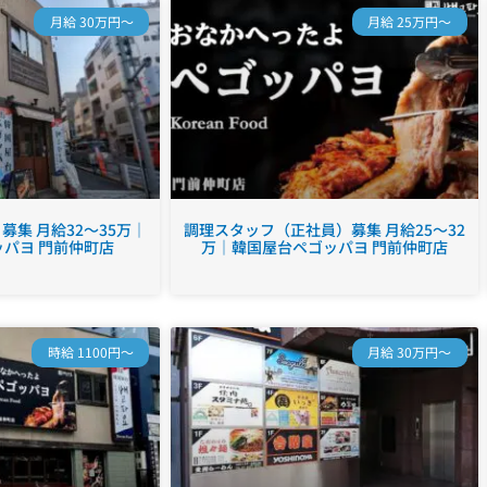
月給 30万円～
月給 25万円～
集 月給32～35万｜
調理スタッフ（正社員）募集 月給25～32
パヨ 門前仲町店
万｜韓国屋台ペゴッパヨ 門前仲町店
時給 1100円～
月給 30万円～