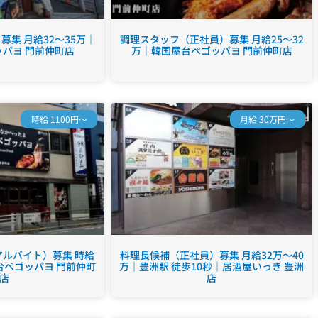
集 月給32～35万｜
調理スタッフ（正社員）募集 月給25～32
パヨ 門前仲町店
万｜韓国屋台ペゴッパヨ 門前仲町店
時給 1100円～
月給 30万円～
ルバイト）募集 時給
料理長候補（正社員）募集 月給32万～40
台ペゴッパヨ 門前仲町
万｜豊洲駅 徒歩10秒｜居酒屋いっき 豊洲
店
店