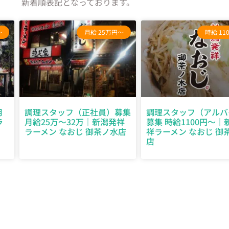
新着順表記となっております。
～
月給 25万円～
時給 11
月
調理スタッフ（正社員）募集
調理スタッフ（アルバ
ラ
月給25万～32万｜新潟発祥
募集 時給1100円～｜
ラーメン なおじ 御茶ノ水店
祥ラーメン なおじ 御
店