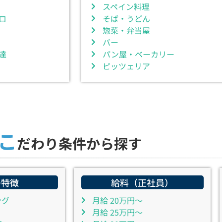
スペイン料理
ロ
そば・うどん
惣菜・弁当屋
バー
達
パン屋・ベーカリー
ピッツェリア
こ
だわり条件から探す
の特徴
給料（正社員）
ング
月給 20万円～
月給 25万円～