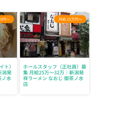
00円～
月給 25万円～
イト）
ホールスタッフ（正社員）募
新潟発
集 月給25万～32万｜新潟発
茶ノ水
祥ラーメン なおじ 御茶ノ水
店