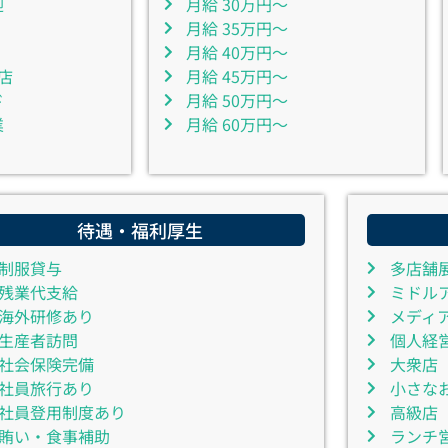
迎
月給 30万円～
月給 35万円～
月給 40万円～
店
月給 45万円～
ド
月給 50万円～
業
月給 60万円～
待遇・福利厚生
制服貸与
多店舗
残業代支給
ミドル
海外研修あり
メディ
生産者訪問
個人経
社会保険完備
大衆店
社員旅行あり
小さな
社員登用制度あり
高級店
賄い・食事補助
ランチ