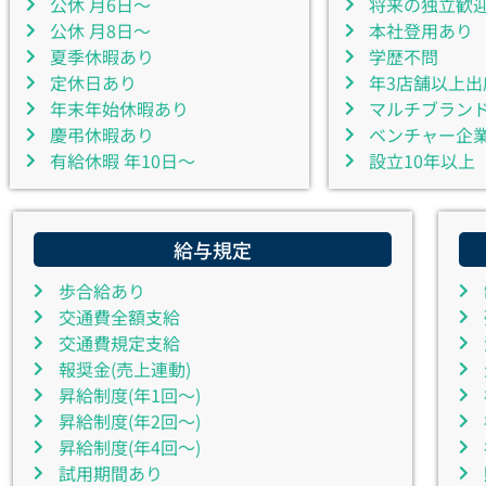
公休 月6日～
将来の独立歓
公休 月8日～
本社登用あり
夏季休暇あり
学歴不問
定休日あり
年3店舗以上出
年末年始休暇あり
マルチブラン
慶弔休暇あり
ベンチャー企
有給休暇 年10日～
設立10年以上
給与規定
歩合給あり
交通費全額支給
交通費規定支給
報奨金(売上連動)
昇給制度(年1回～)
昇給制度(年2回～)
昇給制度(年4回～)
試用期間あり