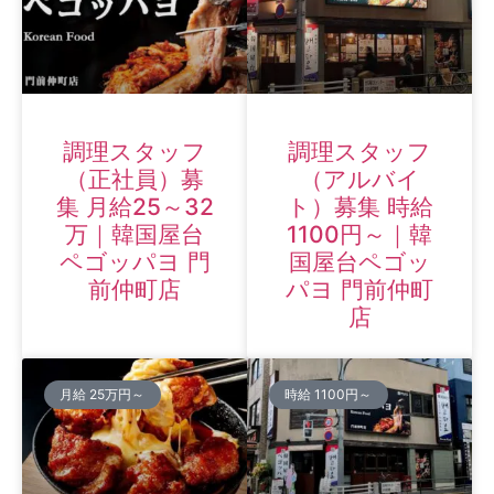
調理スタッフ
調理スタッフ
（正社員）募
（アルバイ
集 月給25～32
ト）募集 時給
万｜韓国屋台
1100円～｜韓
ペゴッパヨ 門
国屋台ペゴッ
前仲町店
パヨ 門前仲町
店
月給 25万円～
時給 1100円～