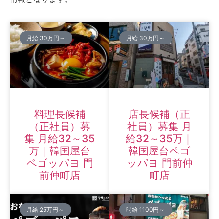
月給 30万円～
月給 30万円～
料理長候補
店長候補（正
（正社員）募
社員）募集 月
集 月給32～35
給32～35万｜
万｜韓国屋台
韓国屋台ペゴ
ペゴッパヨ 門
ッパヨ 門前仲
前仲町店
町店
月給 25万円～
時給 1100円～