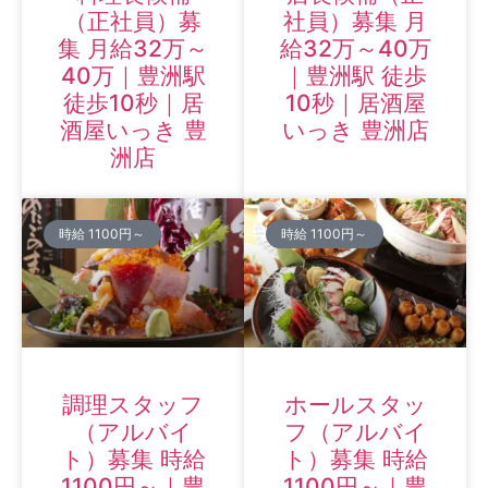
（正社員）募
社員）募集 月
集 月給32万～
給32万～40万
40万｜豊洲駅
｜豊洲駅 徒歩
徒歩10秒｜居
10秒｜居酒屋
酒屋いっき 豊
いっき 豊洲店
洲店
時給 1100円～
時給 1100円～
調理スタッフ
ホールスタッ
（アルバイ
フ（アルバイ
ト）募集 時給
ト）募集 時給
1100円～｜豊
1100円～｜豊