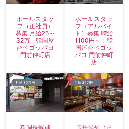
ホールスタッ
ホールスタッ
フ（正社員）
フ（アルバイ
募集 月給25～
ト）募集 時給
32万｜韓国屋
1100円～｜韓
台ペゴッパヨ
国屋台ペゴッ
門前仲町店
パヨ 門前仲町
店
月給 30万円～
月給 30万円～
料理長候補
店長候補（正