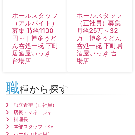
ホールスタッフ
ホールスタッフ
（アルバイト）
（正社員）募集
募集 時給1100
月給25万～32
円～｜博多うど
万｜博多うどん
ん呑処一㐂 下町
呑処一㐂 下町居
居酒屋いっき
酒屋いっき 台
台場店
場店
職
種から探す
独立希望（正社員）
店長・マネージャー
料理長
本部スタッフ・SV
ホール（正社員）