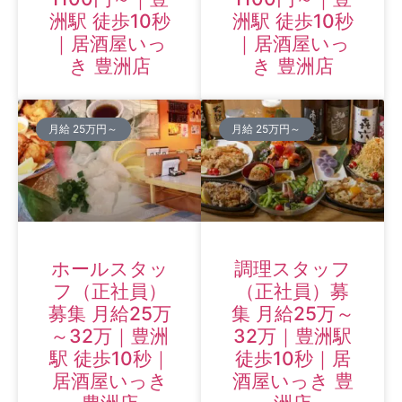
洲駅 徒歩10秒
洲駅 徒歩10秒
｜居酒屋いっ
｜居酒屋いっ
き 豊洲店
き 豊洲店
月給 25万円～
月給 25万円～
ホールスタッ
調理スタッフ
フ（正社員）
（正社員）募
募集 月給25万
集 月給25万～
～32万｜豊洲
32万｜豊洲駅
駅 徒歩10秒｜
徒歩10秒｜居
居酒屋いっき
酒屋いっき 豊