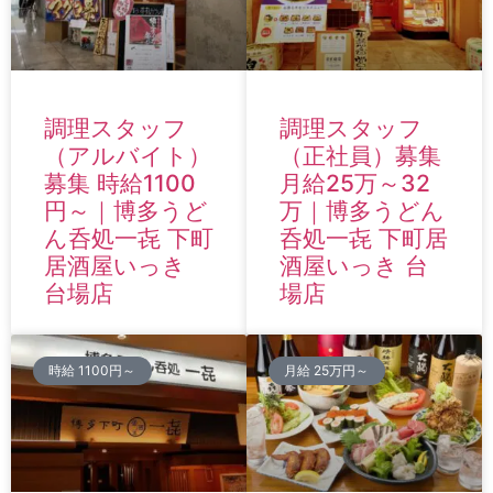
調理スタッフ
調理スタッフ
（アルバイト）
（正社員）募集
募集 時給1100
月給25万～32
円～｜博多うど
万｜博多うどん
ん呑処一㐂 下町
呑処一㐂 下町居
居酒屋いっき
酒屋いっき 台
台場店
場店
時給 1100円～
月給 25万円～