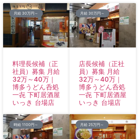
月給 30万円～
月給 30万円～
料理長候補（正
店長候補（正社
社員）募集 月給
員）募集 月給
32万～40万｜
32万～40万｜
博多うどん呑処
博多うどん呑処
一㐂 下町居酒屋
一㐂 下町居酒屋
いっき 台場店
いっき 台場店
時給 1100円～
月給 25万円～