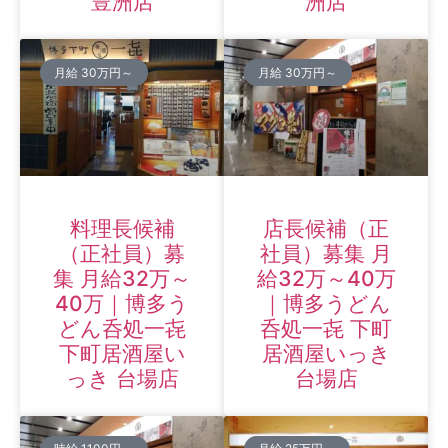
豊洲店
洲店
月給 30万円～
月給 30万円～
料理長候補
店長候補（正
（正社員）募
社員）募集 月
集 月給32万～
給32万～40万
40万｜博多う
｜博多うどん
どん呑処一㐂
呑処一㐂 下町
下町居酒屋い
居酒屋いっき
っき 台場店
台場店