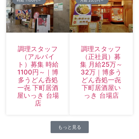
時給 1100円～
月給 25万円～
調理スタッフ
調理スタッフ
（アルバイ
（正社員）募
ト）募集 時給
集 月給25万～
1100円～｜博
32万｜博多う
多うどん呑処
どん呑処一㐂
一㐂 下町居酒
下町居酒屋い
屋いっき 台場
っき 台場店
店
もっと見る